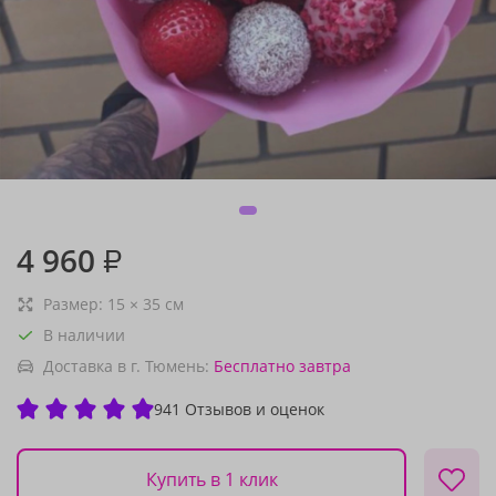
4 960
₽
Размер:
15
×
35
см
В наличии
Доставка в г. Тюмень:
Бесплатно
завтра
941 Отзывов и оценок
Купить в 1 клик