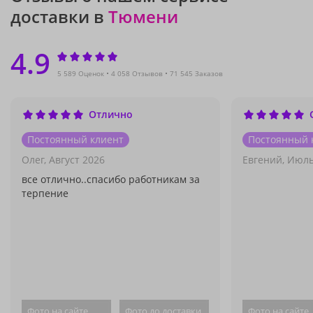
доставки в
Тюмени
4.9
5 589 Оценок
4 058 Отзывов
71 545 Заказов
Отлично
Постоянный клиент
Постоянный 
Олег,
Август 2026
Евгений,
Июль
все отлично..спасибо работникам за
терпение
Фото на сайте
Фото до доставки
Фото на сайте