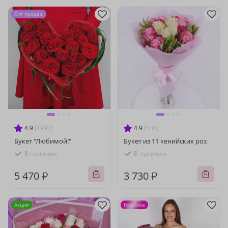
Хит продаж
4.9
(1997)
4.9
(538)
Букет "Любимой!"
Букет из 11 кенийских роз
В наличии
В наличии
5 470 ₽
3 730 ₽
Акция
Новинка