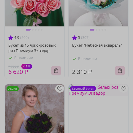
4.9
(209)
5
(307)
Букет из 15 ярко-розовых
Букет "Небесная акварель"
роз Премиум Эквадор
В наличии
В наличии
-15%
7 790 ₽
6 620 ₽
2 310 ₽
Акция
Крупный бутон