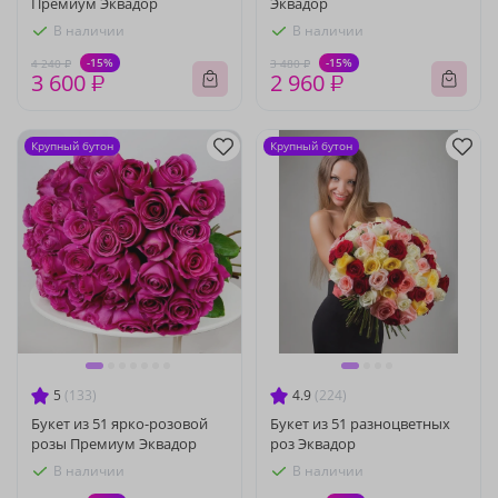
Премиум Эквадор
Эквадор
В наличии
В наличии
-15%
-15%
4 240 ₽
3 480 ₽
3 600 ₽
2 960 ₽
Крупный бутон
Крупный бутон
5
(133)
4.9
(224)
Букет из 51 ярко-розовой
Букет из 51 разноцветных
розы Премиум Эквадор
роз Эквадор
В наличии
В наличии