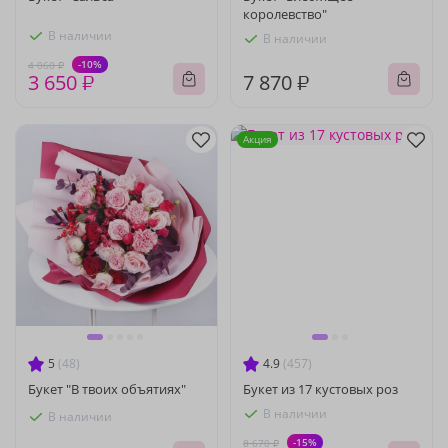
королевство"
В наличии
В наличии
-10%
4 060 ₽
3 650 ₽
7 870 ₽
Акция
5
(48)
4.9
(457)
Букет "В твоих объятиях"
Букет из 17 кустовых роз
В наличии
В наличии
-15%
8 670 ₽