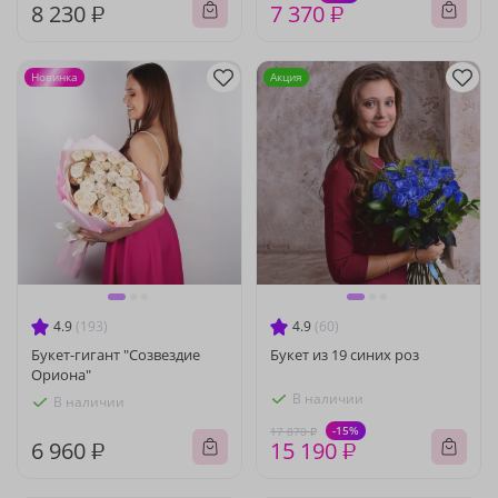
8 230 ₽
7 370 ₽
Новинка
Акция
4.9
(193)
4.9
(60)
Букет-гигант "Созвездие
Букет из 19 синих роз
Ориона"
В наличии
В наличии
-15%
17 870 ₽
6 960 ₽
15 190 ₽