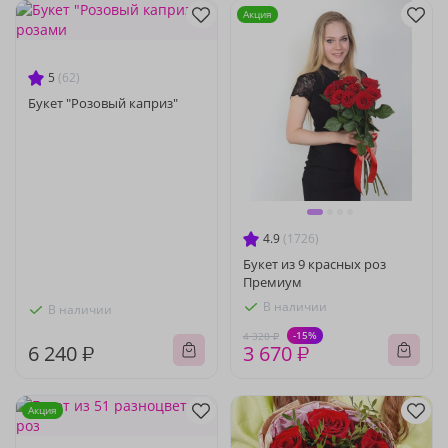
Акция
5
(62)
Букет "Розовый каприз"
4.9
(1726)
Букет из 9 красных роз
Премиум
В наличии
В наличии
-15%
4 320 ₽
6 240 ₽
3 670 ₽
Акция