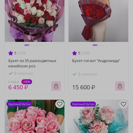
5
(103)
5
(226)
Букет из 35 разноцветных
Букет-гигант "Андромеда"
кенийских роз
В наличии
В наличии
-15%
7 590 ₽
6 450 ₽
15 600 ₽
Крупный бутон
Крупный бутон