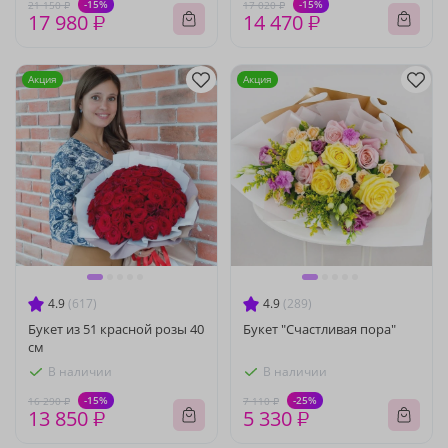
-15%
-15%
21 150 ₽
17 020 ₽
17 980 ₽
14 470 ₽
Акция
Акция
4.9
(617)
4.9
(289)
Букет из 51 красной розы 40
Букет "Счастливая пора"
см
В наличии
В наличии
-15%
-25%
16 290 ₽
7 110 ₽
13 850 ₽
5 330 ₽