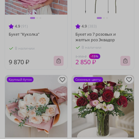
4.9
(91)
4.9
(383)
Букет "Куколка"
Букет из 7 розовых и
желтых роз Эквадор
В наличии
В наличии
-15%
3 350 ₽
9 870 ₽
2 850 ₽
Крупный бутон
Сезонные цветы