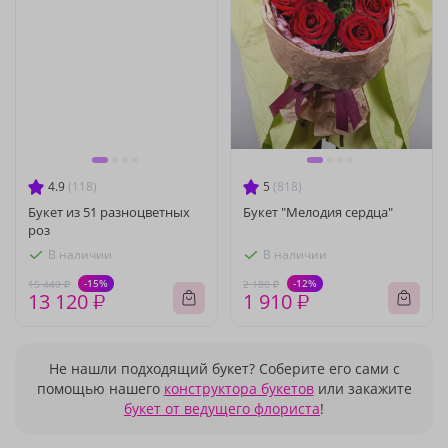
4.9
(118)
5
(818)
Букет из 51 разноцветных
Букет "Мелодия сердца"
роз
В наличии
В наличии
-15%
-12%
15 440 ₽
2 180 ₽
13 120 ₽
1 910 ₽
Не нашли подходящий букет? Соберите его сами с
помощью нашего
конструктора букетов
или закажите
букет от ведущего флориста
!