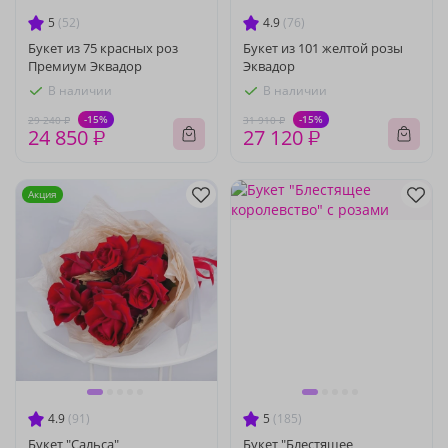
5
(52)
4.9
(76)
Букет из 75 красных роз
Букет из 101 желтой розы
Премиум Эквадор
Эквадор
В наличии
В наличии
-15%
-15%
29 240 ₽
31 910 ₽
24 850 ₽
27 120 ₽
Акция
4.9
(91)
5
(185)
Букет "Сальса"
Букет "Блестящее