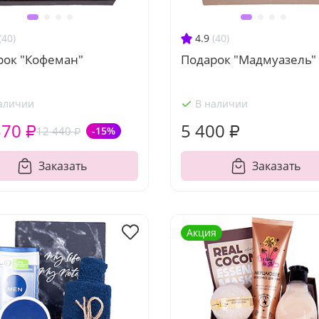
(40)
4.9
(40)
рок "Кофеман"
Подарок "Мадмуазель"
аличии
В наличии
570 ₽
5 400 ₽
12 440 ₽
-15%
Заказать
Заказать
Акция