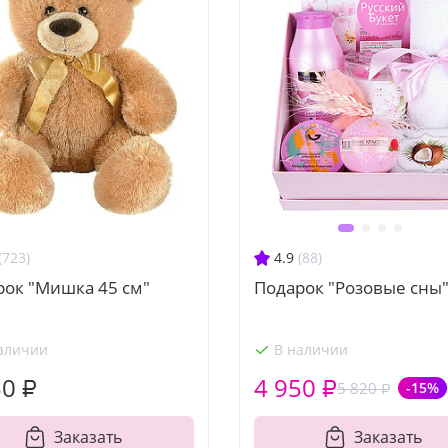
(723)
4.9
(88)
рок "Мишка 45 см"
Подарок "Розовые сны
аличии
В наличии
50 ₽
4 950 ₽
5 820 ₽
-15%
Заказать
Заказать