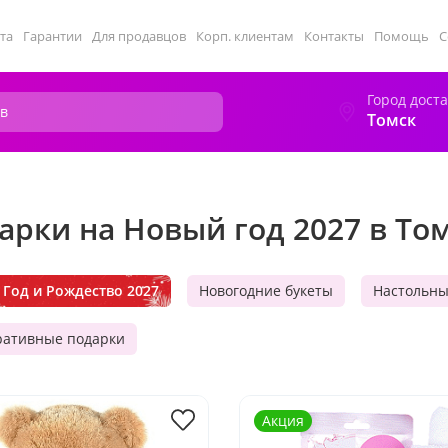
та
Гарантии
Для продавцов
Корп. клиентам
Контакты
Помощь
С
Город дост
Томск
арки на Новый год 2027 в То
Год и Рождество 2027
Новогодние букеты
Настольн
ративные подарки
Акция