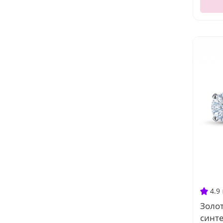
4.9
Золот
синт