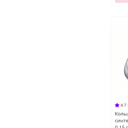
4.7
Кольц
синт
0.15 г