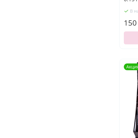
В н
150
Акци