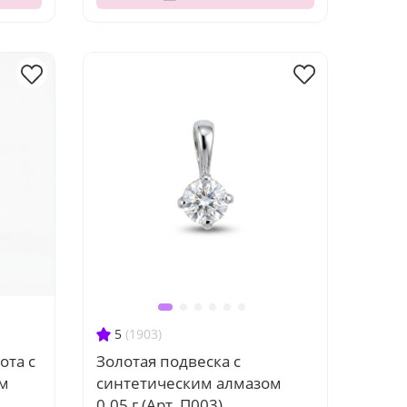
5
(1903)
ота с
Золотая подвеска с
ом
синтетическим алмазом
0.05 г (Арт. П003)