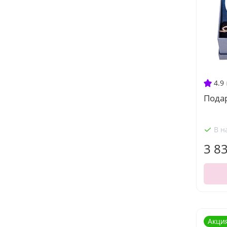
4.9
Подар
В н
3 8
Акци