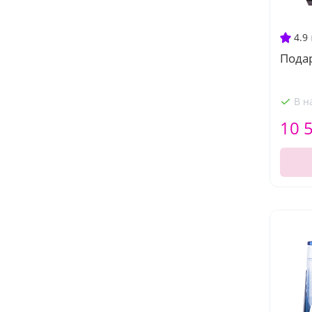
4.9
Пода
В н
10 