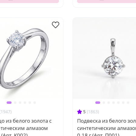
(1947)
5
(1863)
о из белого золота с
Подвеска из белого зол
етическим алмазом
синтетическим алмаз
 (Арт. К002)
0.18 г (Арт. П001)