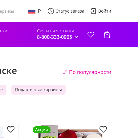
Статус заказа
Войти
ервисы
авки
Связаться с нами
8-800-333-0905
мске
По популярности
ые
Подарочные корзины
Акция