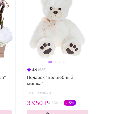
4.9
(585)
ов"
Подарок "Волшебный
мишка"
В наличии
3 950 ₽
4 650 ₽
-15%