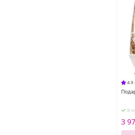
4.9
Пода
В н
3 9