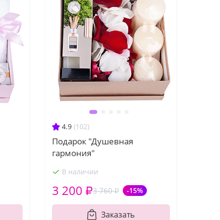
4.9
(102)
"
Подарок "Душевная
гармония"
В наличии
3 200 ₽
3 760 ₽
-15%
Заказать