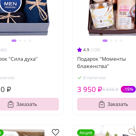
(46)
4.9
(108)
ок "Сила духа"
Подарок "Моменты
блаженства"
аличии
В наличии
30 ₽
3 950 ₽
4 650 ₽
-15%
Заказать
Заказать
я
Акция