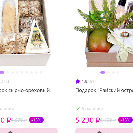
(276)
4.9
(61)
рок сырно-ореховый
Подарок "Райский остр
аличии
В наличии
70 ₽
5 230 ₽
4 670 ₽
-15%
6 150 ₽
-15%