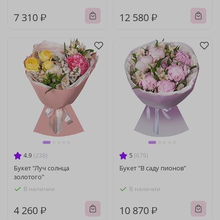
7 310 ₽
12 580 ₽
4.9
(238)
5
(679)
Букет "Луч солнца
Букет "В саду пионов"
золотого"
В наличии
В наличии
4 260 ₽
10 870 ₽