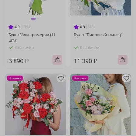
4.9
(1791)
4.9
(183)
Букет "Альстромерии (11
Букет "Пионовый глянец"
шт.)"
В наличии
В наличии
3 890 ₽
11 390 ₽
Новинка
Новинка