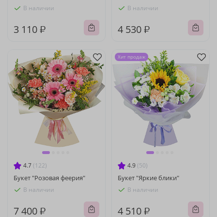
В наличии
В наличии
3 110 ₽
4 530 ₽
Хит продаж
4.7
(122)
4.9
(50)
Букет "Розовая феерия"
Букет "Яркие блики"
В наличии
В наличии
7 400 ₽
4 510 ₽