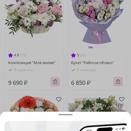
4.9
(76)
5
(44)
Композиция "Моя милая"
Букет "Райское облако"
В наличии
В наличии
9 690 ₽
6 850 ₽