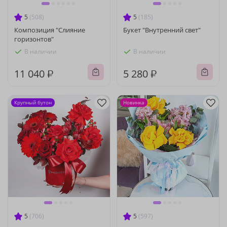
5
(508)
5
(185)
Композиция "Слияние
Букет "Внутренний свет"
горизонтов"
В наличии
В наличии
11 040 ₽
5 280 ₽
Крупный бутон
Новинка
5
(706)
5
(597)