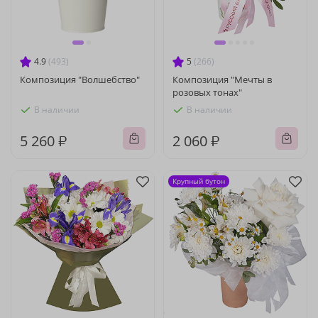
4.9
(493)
5
(266)
Композиция "Волшебство"
Композиция "Мечты в
розовых тонах"
В наличии
В наличии
5 260 ₽
2 060 ₽
Крупный бутон