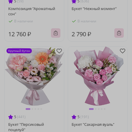
5
(59)
5
(636)
Композиция "Ароматный
Букет "Нежный момент"
сон"
В наличии
В наличии
12 760 ₽
2 790 ₽
Крупный бутон
5
(441)
5
(191)
Букет "Персиковый
Букет "Сахарная вуаль"
поцелуй"