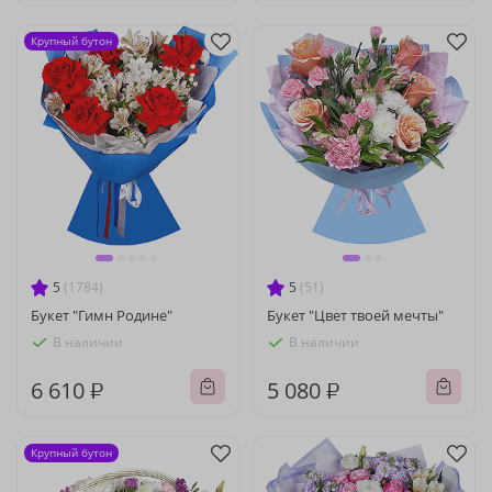
Крупный бутон
5
(1784)
5
(51)
Букет "Гимн Родине"
Букет "Цвет твоей мечты"
В наличии
В наличии
6 610 ₽
5 080 ₽
Крупный бутон