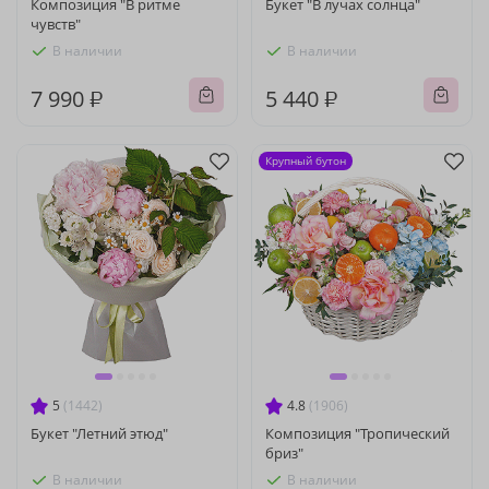
Композиция "В ритме
Букет "В лучах солнца"
чувств"
В наличии
В наличии
7 990 ₽
5 440 ₽
Крупный бутон
5
(1442)
4.8
(1906)
Букет "Летний этюд"
Композиция "Тропический
бриз"
В наличии
В наличии