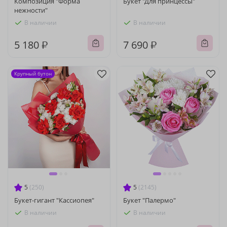
Композиция "Форма
Букет "Для принцессы"
нежности"
В наличии
В наличии
5 180 ₽
7 690 ₽
Крупный бутон
5
(250)
5
(2145)
Букет-гигант "Кассиопея"
Букет "Палермо"
В наличии
В наличии