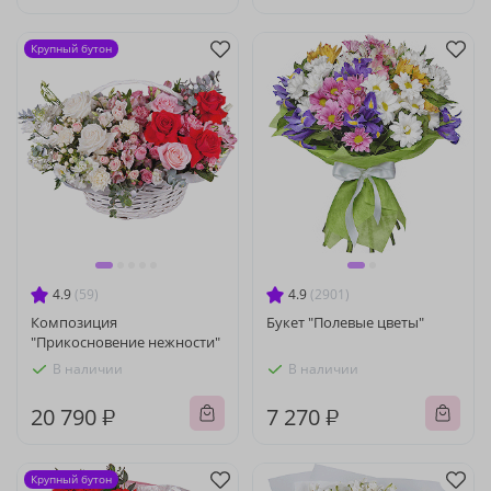
Крупный бутон
4.9
(59)
4.9
(2901)
Композиция
Букет "Полевые цветы"
"Прикосновение нежности"
В наличии
В наличии
20 790 ₽
7 270 ₽
Крупный бутон