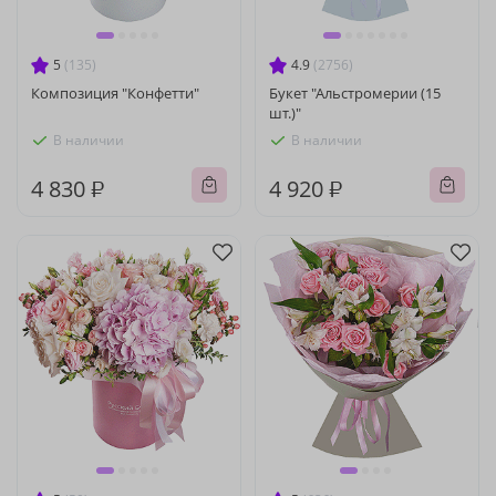
5
(135)
4.9
(2756)
Композиция "Конфетти"
Букет "Альстромерии (15
шт.)"
В наличии
В наличии
4 830 ₽
4 920 ₽