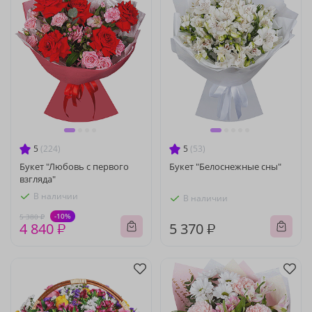
5
(224)
5
(53)
Букет "Любовь с первого
Букет "Белоснежные сны"
взгляда"
В наличии
В наличии
-10%
5 380 ₽
4 840 ₽
5 370 ₽