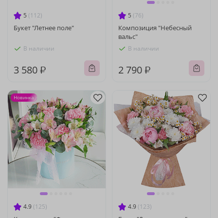
5
(112)
5
(76)
Букет "Летнее поле"
Композиция "Небесный
вальс"
В наличии
В наличии
3 580 ₽
2 790 ₽
Новинка
4.9
(125)
4.9
(123)