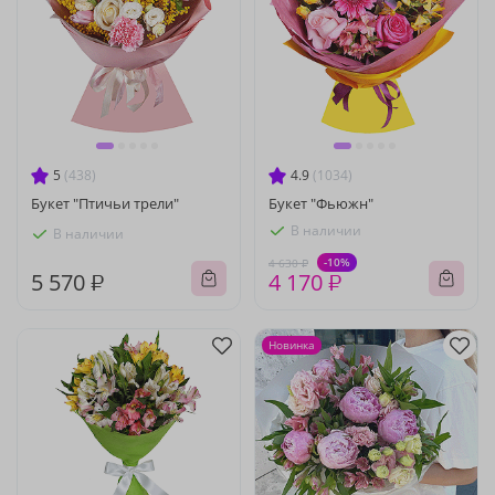
5
(438)
4.9
(1034)
Букет "Птичьи трели"
Букет "Фьюжн"
В наличии
В наличии
-10%
4 630 ₽
5 570 ₽
4 170 ₽
Новинка