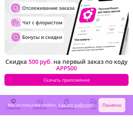
5
(159)
5
(25)
Букет "Рассветные мечты"
Букет "Гармония природы"
В наличии
В наличии
Скидка
500 руб.
на первый заказ по коду
3 530 ₽
7 100 ₽
APP500
Скачать приложение
Мы используем cookies.
Как это работает
.
Понятно
Главная
Каталог
Корзина
Чат
Войти