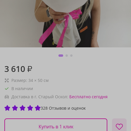
3 610
₽
Размер:
34
×
50
см
В наличии
Доставка в г. Старый Оскол:
Бесплатно
сегодня
328 Отзывов и оценок
Купить в 1 клик