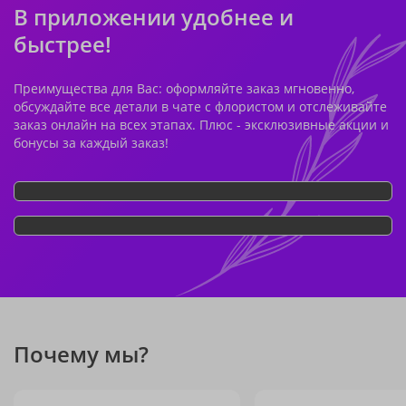
В приложении удобнее и
быстрее!
Преимущества для Вас: оформляйте заказ мгновенно,
обсуждайте все детали в чате с флористом и отслеживайте
заказ онлайн на всех этапах. Плюс - эксклюзивные акции и
бонусы за каждый заказ!
Почему мы?