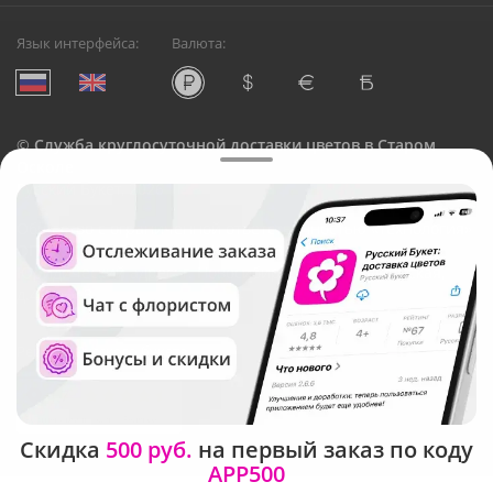
Язык интерфейса:
Валюта:
©
Служба круглосуточной доставки цветов в Старом
Осколе
Русский Букет, 2026
Общество с ограниченной ответственностью «Технология»
ОГРН: 1195476081745, ИНН: 5410081997
Юридический адрес: г. Новосибирск, ул. Ипподромская,
д.42, оф. 3
Рейтинг Русского букета
Скидка
500 руб.
на первый заказ по коду
APP500