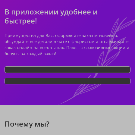
В приложении удобнее и
быстрее!
Преимущества для Вас: оформляйте заказ мгновенно,
обсуждайте все детали в чате с флористом и отслеживайте
заказ онлайн на всех этапах. Плюс - эксклюзивные акции и
бонусы за каждый заказ!
Почему мы?