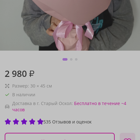
2 980
₽
Размер:
30
×
45
см
В наличии
Доставка в г. Старый Оскол:
Бесплатно
в течение ~4
часов
535 Отзывов и оценок