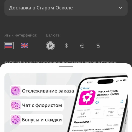
Доставка в Старом Осколе
Язык интерфейса:
Валюта:
©
Служба круглосуточной доставки цветов в Старом
Осколе
Русский Букет, 2026
Общество с ограниченной ответственностью «Технология»
ОГРН: 1195476081745, ИНН: 5410081997
Юридический адрес: г. Новосибирск, ул. Ипподромская,
д.42, оф. 3
Рейтинг Русского букета