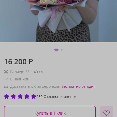
16 200
₽
Размер:
38
×
40
см
В наличии
Доставка в г. Симферополь:
Бесплатно
сегодня
250 Отзывов и оценок
Купить в 1 клик