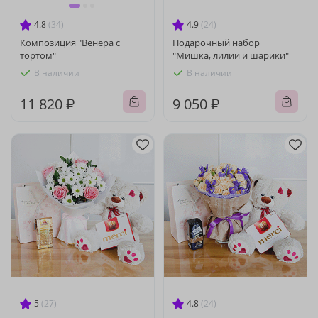
4.8
(34)
4.9
(24)
Композиция "Венера с
Подарочный набор
тортом"
"Мишка, лилии и шарики"
В наличии
В наличии
11 820 ₽
9 050 ₽
5
(27)
4.8
(24)