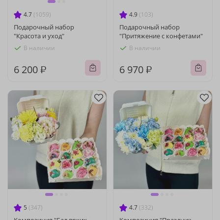
4.7
(1059)
4.9
(103)
Подарочный набор
Подарочный набор
"Красота и уход"
"Притяжение с конфетами"
В наличии
В наличии
6 200 ₽
6 970 ₽
5
(347)
4.7
(332)