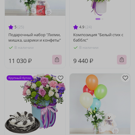
5
(25)
4.9
(24)
Подарочный набор "Лилии,
Композиция "Белый стих с
мишка, шарики и конфеты"
бабблс"
В наличии
В наличии
11 030 ₽
9 440 ₽
Крупный бутон