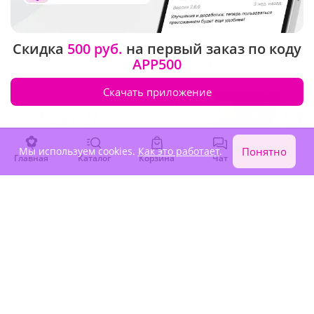
безалкогольным вином и
конфетами"
В наличии
В наличии
Скидка
500 руб.
на первый заказ по коду
16 380 ₽
9 150 ₽
APP500
Скачать приложение
Мы используем cookies.
Как это работает
.
Понятно
Главная
Каталог
Корзина
Чат
Войти
4.8
(44)
5
(695)
Подарочный набор
Подарок "Океан страсти"
"Нежный букет и коробка
конфет"