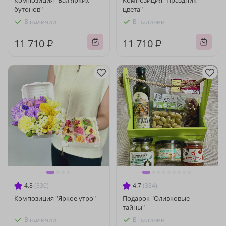
Композиция "Бал ярких
Композиция "Праздник
бутонов"
цвета"
В наличии
В наличии
11 710 ₽
11 710 ₽
4.8
(330)
4.7
(334)
Композиция "Яркое утро"
Подарок "Оливковые
тайны"
В наличии
В наличии