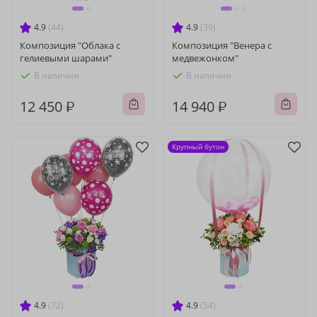
4.9
(44)
4.9
(39)
Композиция "Облака с
Композиция "Венера с
гелиевыми шарами"
медвежонком"
В наличии
В наличии
12 450 ₽
14 940 ₽
Крупный бутон
4.9
(72)
4.9
(54)