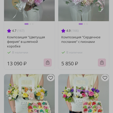
4.7
(167)
4.9
(166)
Композиция "Цветущая
Композиция "Сердечное
феерия" в шляпной
послание" с пионами
коробке
В наличии
В наличии
13 090 ₽
5 850 ₽