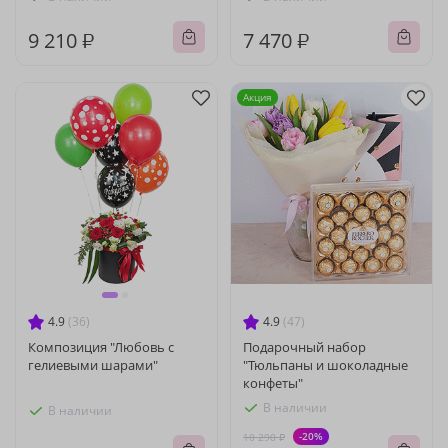
9 210 ₽
7 470 ₽
Акция
4.9
(36)
4.9
(47)
Композиция "Любовь с
Подарочный набор
гелиевыми шарами"
"Тюльпаны и шоколадные
конфеты"
В наличии
В наличии
-20%
10 290 ₽