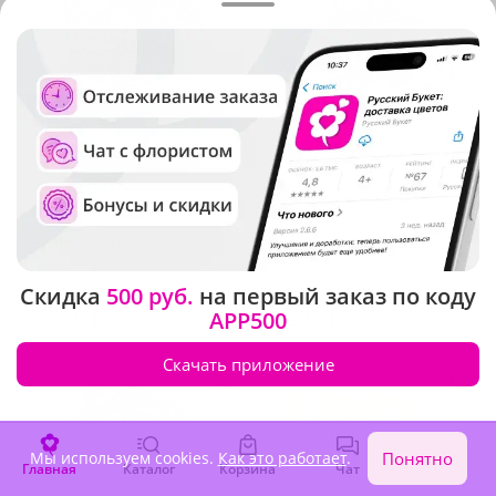
5
(627)
4.9
(901)
Букет "Симфония любви"
Букет "Теплый привет"
В наличии
В наличии
Скидка
500 руб.
на первый заказ по коду
2 330 ₽
2 570 ₽
APP500
Скачать приложение
Хит продаж
Мы используем cookies.
Как это работает
.
Понятно
Главная
Каталог
Корзина
Чат
Войти