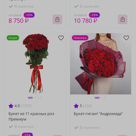
В наличии
В наличии
-15%
-15%
10 290 ₽
12 680 ₽
8 750 ₽
10 780 ₽
Акция
Новинка
4.9
(1767)
5
(226)
Букет из 11 красных роз
Букет-гигант "Андромеда"
Премиум
В наличии
В наличии
-15%
4 800 ₽