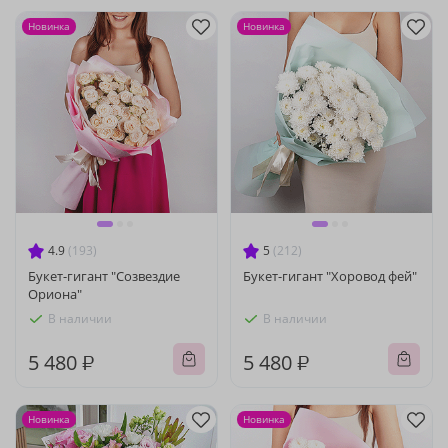
Новинка
Новинка
4.9
(193)
5
(212)
Букет-гигант "Созвездие
Букет-гигант "Хоровод фей"
Ориона"
В наличии
В наличии
5 480 ₽
5 480 ₽
Новинка
Новинка