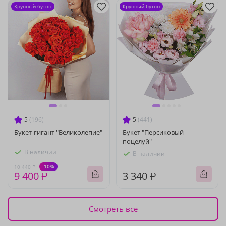
Крупный бутон
Крупный бутон
5
(196)
5
(441)
Букет-гигант "Великолепие"
Букет "Персиковый
поцелуй"
В наличии
В наличии
-10%
10 440 ₽
9 400 ₽
3 340 ₽
Смотреть все