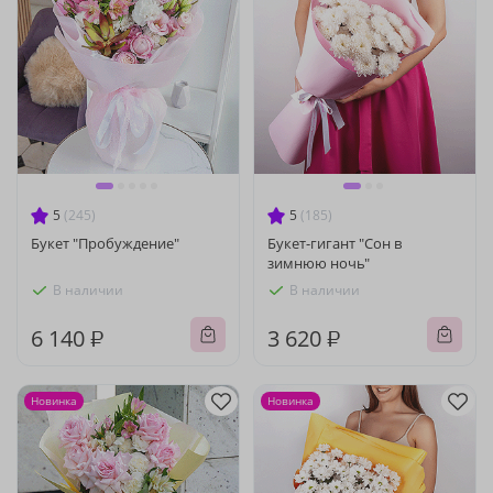
5
(245)
5
(185)
Букет "Пробуждение"
Букет-гигант "Сон в
зимнюю ночь"
В наличии
В наличии
6 140 ₽
3 620 ₽
Новинка
Новинка