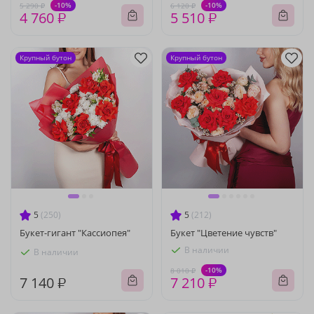
-10%
-10%
5 290 ₽
6 120 ₽
4 760 ₽
5 510 ₽
Крупный бутон
Крупный бутон
5
(250)
5
(212)
Букет-гигант "Кассиопея"
Букет "Цветение чувств"
В наличии
В наличии
-10%
8 010 ₽
7 140 ₽
7 210 ₽