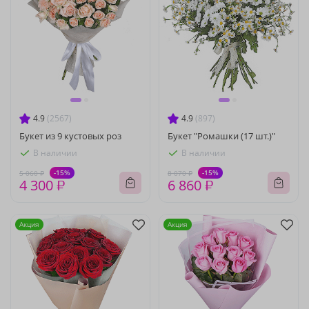
4.9
(2567)
4.9
(897)
Букет из 9 кустовых роз
Букет "Ромашки (17 шт.)"
В наличии
В наличии
-15%
-15%
5 060 ₽
8 070 ₽
4 300 ₽
6 860 ₽
Акция
Акция