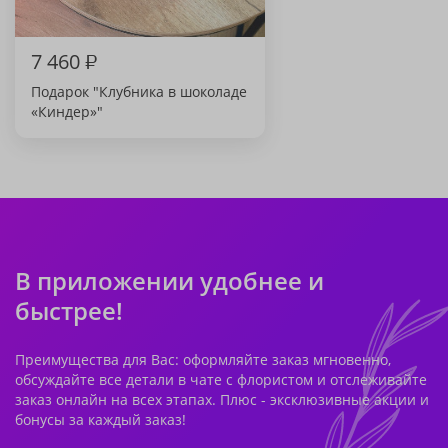
7 460
₽
Подарок "Клубника в шоколаде
«Киндер»"
В приложении удобнее и
быстрее!
Преимущества для Вас: оформляйте заказ мгновенно,
обсуждайте все детали в чате с флористом и отслеживайте
заказ онлайн на всех этапах. Плюс - эксклюзивные акции и
бонусы за каждый заказ!