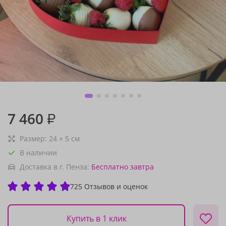
7 460
₽
Размер:
24
×
5
см
В наличии
Доставка в г. Пенза:
Бесплатно
завтра
725 Отзывов и оценок
Купить в 1 клик