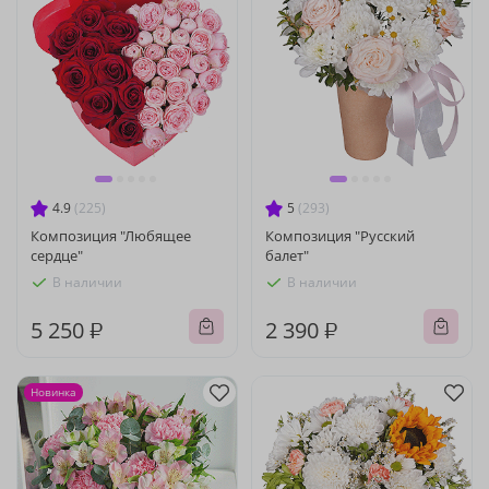
4.9
(225)
5
(293)
Композиция "Любящее
Композиция "Русский
сердце"
балет"
В наличии
В наличии
5 250 ₽
2 390 ₽
Новинка