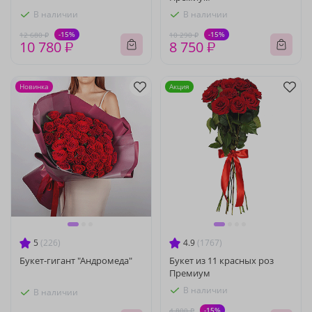
В наличии
В наличии
-15%
-15%
12 680 ₽
10 290 ₽
10 780 ₽
8 750 ₽
Новинка
Акция
5
(226)
4.9
(1767)
Букет-гигант "Андромеда"
Букет из 11 красных роз
Премиум
В наличии
В наличии
-15%
4 800 ₽