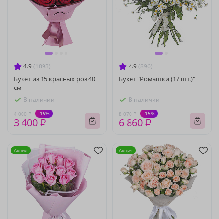
4.9
(1893)
4.9
(896)
Букет из 15 красных роз 40
Букет "Ромашки (17 шт.)"
см
В наличии
В наличии
-15%
-15%
4 000 ₽
8 070 ₽
3 400 ₽
6 860 ₽
Акция
Акция