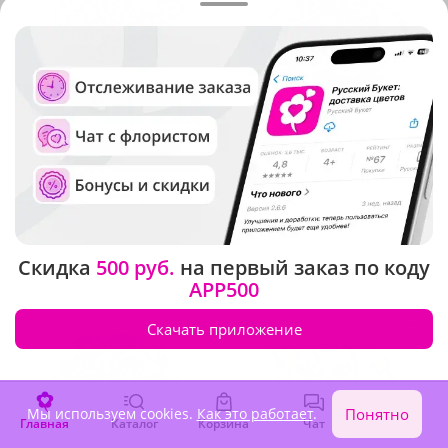
5
(627)
4.9
(901)
Букет "Симфония любви"
Букет "Теплый привет"
В наличии
В наличии
Скидка
500 руб.
на первый заказ по коду
2 330 ₽
2 570 ₽
APP500
Скачать приложение
Акция
Мы используем cookies.
Как это работает
.
Понятно
Главная
Каталог
Корзина
Чат
Войти