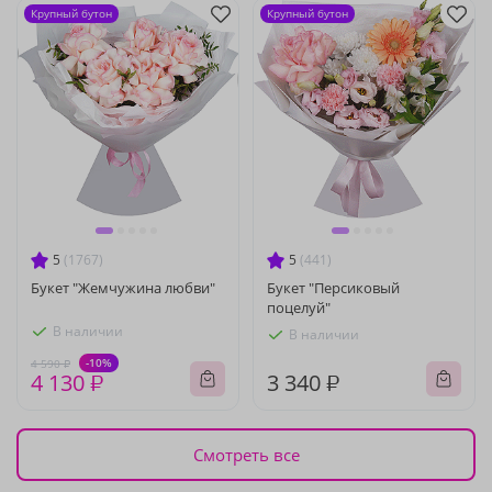
Крупный бутон
Крупный бутон
5
(1767)
5
(441)
Букет "Жемчужина любви"
Букет "Персиковый
поцелуй"
В наличии
В наличии
-10%
4 590 ₽
4 130 ₽
3 340 ₽
Смотреть все