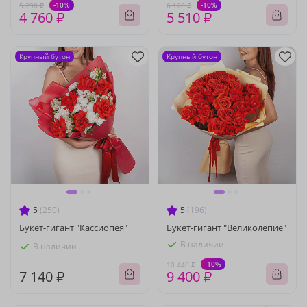
-10%
-10%
5 290 ₽
6 120 ₽
4 760 ₽
5 510 ₽
Крупный бутон
Крупный бутон
5
(250)
5
(196)
Букет-гигант "Кассиопея"
Букет-гигант "Великолепие"
В наличии
В наличии
-10%
10 440 ₽
7 140 ₽
9 400 ₽