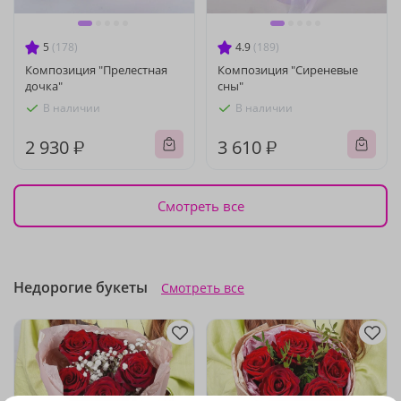
5
(178)
4.9
(189)
Композиция "Прелестная
Композиция "Сиреневые
дочка"
сны"
В наличии
В наличии
2 930 ₽
3 610 ₽
Смотреть все
Недорогие букеты
Смотреть все