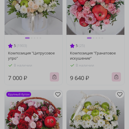
5
(1903)
5
(25)
Композиция "Цитрусовое
Композиция "Гранатовое
утро"
искушение"
В наличии
В наличии
7 000 ₽
9 640 ₽
Крупный бутон