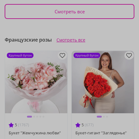
Смотреть все
Французские розы
Смотреть все
Крупный бутон
Крупный бутон
5
(1767)
5
(677)
Букет "Жемчужина любви"
Букет-гигант "Загляденье"