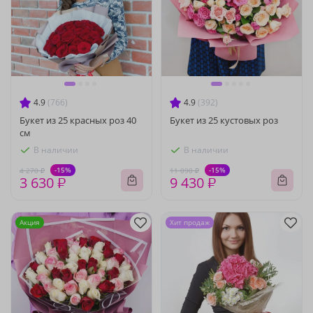
4.9
(766)
4.9
(392)
Букет из 25 красных роз 40
Букет из 25 кустовых роз
см
В наличии
В наличии
-15%
-15%
4 270 ₽
11 090 ₽
3 630 ₽
9 430 ₽
Акция
Хит продаж