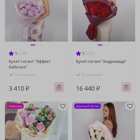
5
(238)
5
(226)
Букет-гигант "Эффект
Букет-гигант "Андромеда"
бабочки"
В наличии
В наличии
3 410 ₽
16 440 ₽
Новинка
Крупный бутон