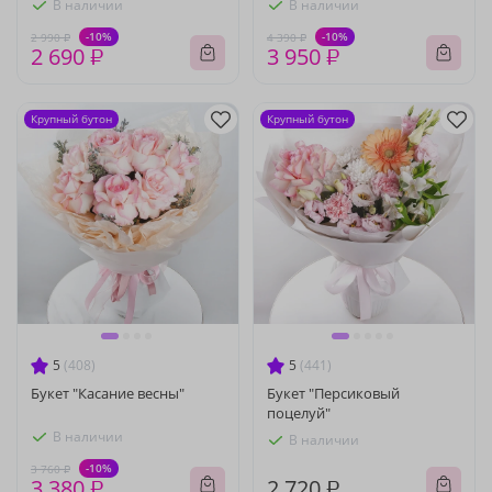
В наличии
В наличии
-10%
-10%
2 990 ₽
4 390 ₽
2 690 ₽
3 950 ₽
Крупный бутон
Крупный бутон
5
(408)
5
(441)
Букет "Касание весны"
Букет "Персиковый
поцелуй"
В наличии
В наличии
-10%
3 760 ₽
3 380 ₽
2 720 ₽