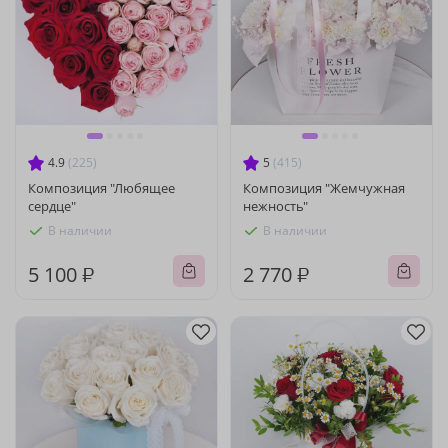
4.9
(225)
5
(415)
Композиция "Любящее
Композиция "Жемчужная
сердце"
нежность"
В наличии
В наличии
5 100 ₽
2 770 ₽