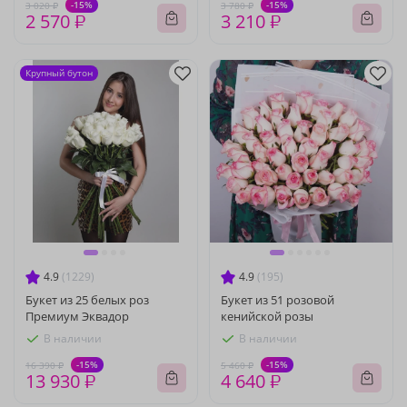
-15%
-15%
3 020 ₽
3 780 ₽
2 570 ₽
3 210 ₽
Крупный бутон
4.9
(1229)
4.9
(195)
Букет из 25 белых роз
Букет из 51 розовой
Премиум Эквадор
кенийской розы
В наличии
В наличии
-15%
-15%
16 390 ₽
5 460 ₽
13 930 ₽
4 640 ₽