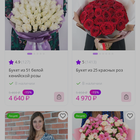
4.9
(127)
5
(1413)
Букет из 51 белой
Букет из 25 красных роз
кенийской розы
В наличии
В наличии
-15%
-15%
5 460 ₽
5 850 ₽
4 640 ₽
4 970 ₽
Акция
Акция