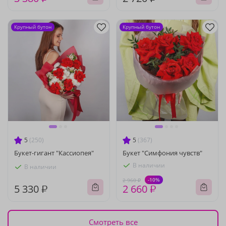
Крупный бутон
Крупный бутон
5
(250)
5
(367)
Букет-гигант "Кассиопея"
Букет "Симфония чувств"
В наличии
В наличии
-10%
2 960 ₽
5 330 ₽
2 660 ₽
Смотреть все