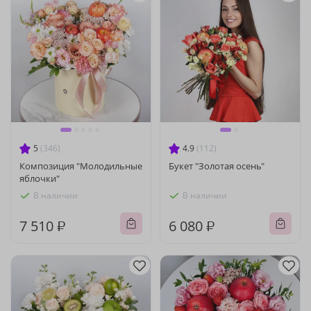
5
(346)
4.9
(112)
Композиция "Молодильные
Букет "Золотая осень"
яблочки"
В наличии
В наличии
7 510 ₽
6 080 ₽