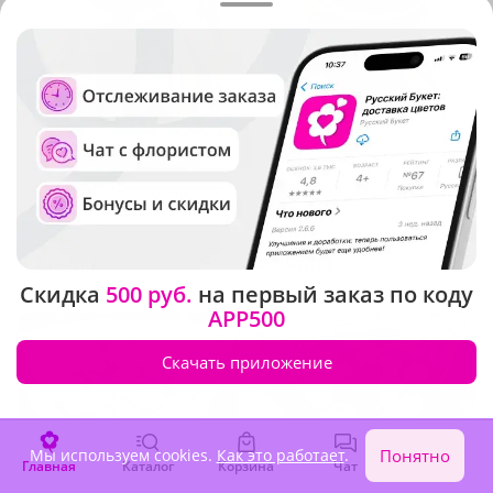
5
(861)
5
(818)
Букет "Сердце в облаках"
Букет "Мелодия сердца"
В наличии
В наличии
2 030 ₽
1 860 ₽
Скидка
500 руб.
на первый заказ по коду
APP500
Акция
Скачать приложение
Мы используем cookies.
Как это работает
.
Понятно
Главная
Каталог
Корзина
Чат
Войти