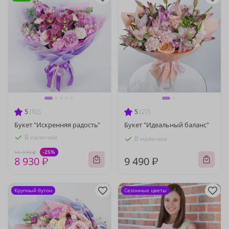
5
(92)
5
(27)
Букет "Искренняя радость"
Букет "Идеальный баланс"
В наличии
В наличии
-25%
11 910 ₽
8 930 ₽
9 490 ₽
Крупный бутон
Сезонные цветы