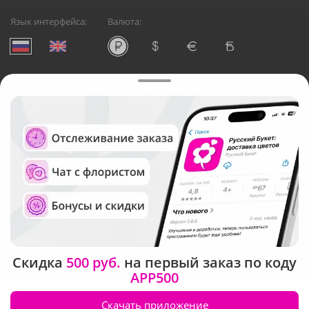
Язык интерфейса:
Валюта:
©
Служба круглосуточной доставки цветов в Москве
Русский Букет, 2026
Общество с ограниченной ответственностью «Технология»
ОГРН: 1195476081745, ИНН: 5410081997
Юридический адрес: г. Новосибирск, ул. Ипподромская,
д.42, оф. 3
Рейтинг Русского букета в г. Москва
Скидка
500 руб.
на первый заказ по коду
APP500
Скачать приложение