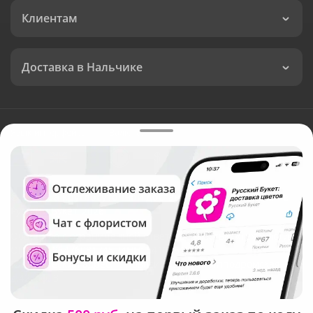
Клиентам
Доставка в Нальчике
Язык интерфейса:
Валюта:
©
Служба круглосуточной доставки цветов в Нальчике
Русский Букет, 2026
Общество с ограниченной ответственностью «Технология»
ОГРН: 1195476081745, ИНН: 5410081997
Юридический адрес: г. Новосибирск, ул. Ипподромская,
д.42, оф. 3