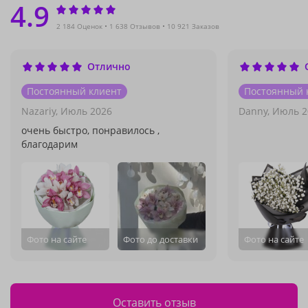
4.9
2 184 Оценок
1 638 Отзывов
10 921 Заказов
Отлично
Постоянный клиент
Постоянный 
Nazariy,
Июль 2026
Danny,
Июль 2
очень быстро, понравилось ,
благодарим
Фото на сайте
Фото до доставки
Фото на сайте
Оставить отзыв