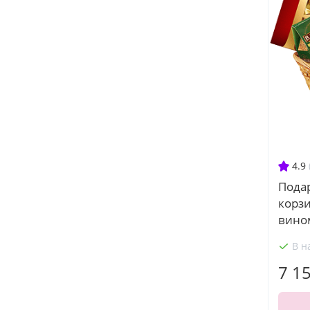
4.9
Пода
корз
вино
В н
7 1