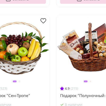
(523)
4.9
(215)
ок "Сен-Тропе"
Подарок "Полуночный 
аличии
В наличии