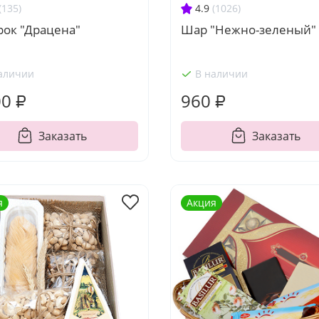
(135)
4.9
(1026)
рок "Драцена"
Шар "Нежно-зеленый"
аличии
В наличии
00 ₽
960 ₽
Заказать
Заказать
я
Акция