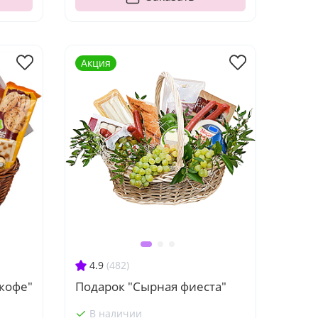
Акция
4.9
(482)
кофе"
Подарок "Сырная фиеста"
В наличии