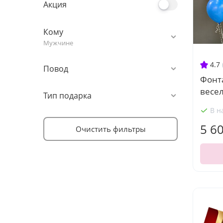
Акция
Кому
Мужчине
4.7
Повод
Фонт
весе
Тип подарка
В н
5 6
Очистить фильтры