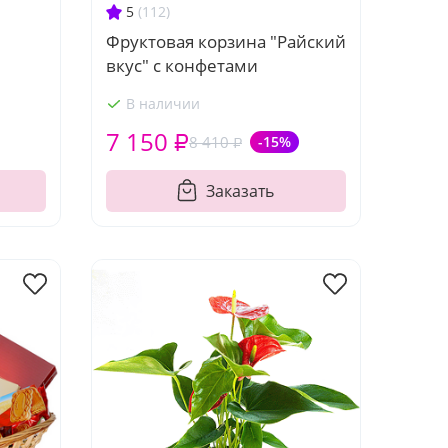
5
(112)
Фруктовая корзина "Райский
вкус" с конфетами
В наличии
7 150 ₽
8 410 ₽
-15%
Заказать