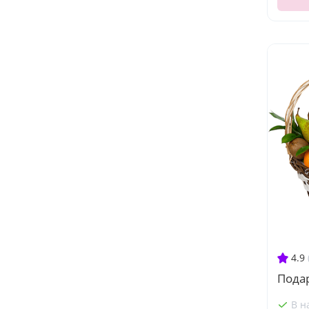
4.9
Подар
В н