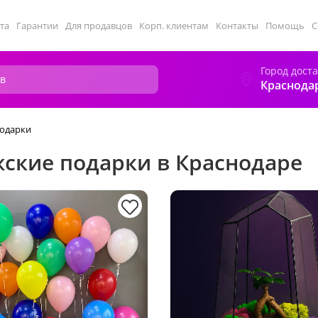
та
Гарантии
Для продавцов
Корп. клиентам
Контакты
Помощь
С
Город дост
Краснода
одарки
ские подарки в Краснодаре