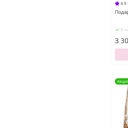
4.9
Пода
В н
3 3
Акци