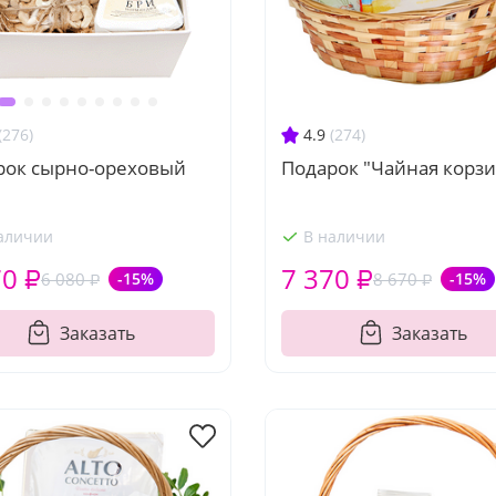
4.9
(274)
(276)
Подарок "Чайная корзи
рок сырно-ореховый
аличии
В наличии
70 ₽
7 370 ₽
6 080 ₽
-15%
8 670 ₽
-15%
Заказать
Заказать