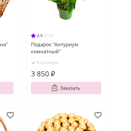
4.9
(319)
на"
Подарок "Антуриум
комнатный"
В наличии
3 850 ₽
Заказать