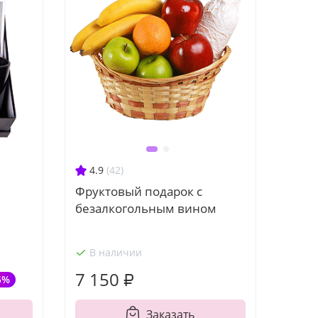
4.9
(42)
Фруктовый подарок с
безалкогольным вином
В наличии
7 150 ₽
5%
Заказать