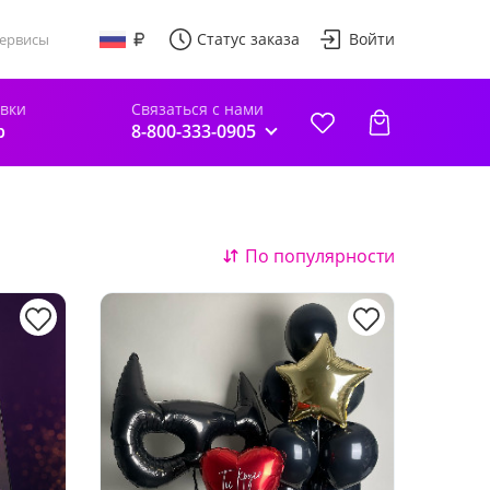
Статус заказа
Войти
ервисы
авки
Связаться с нами
р
8-800-333-0905
По популярности