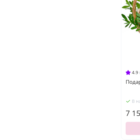
4.9
Подар
В н
7 1