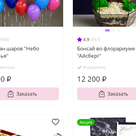
(904)
4.9
(937)
ан шаров "Небо
Бонсай во флорариуме
лья"
"Айсберг"
аличии
В наличии
00 ₽
12 200 ₽
Заказать
Заказать
Акция