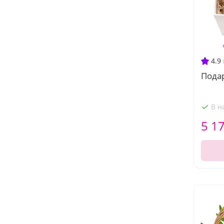
4.9
Пода
В н
5 1