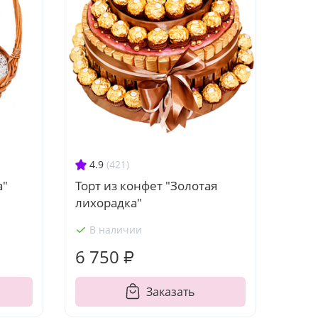
4.9
(421)
Торт из конфет "Золотая
а"
лихорадка"
В наличии
6 750 ₽
Заказать