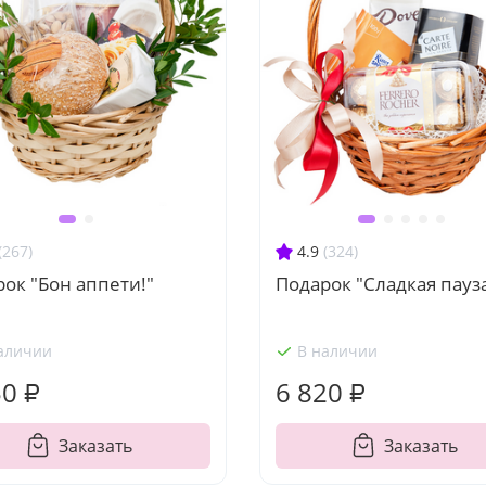
(267)
4.9
(324)
ок "Бон аппети!"
Подарок "Сладкая пауз
аличии
В наличии
50 ₽
6 820 ₽
Заказать
Заказать