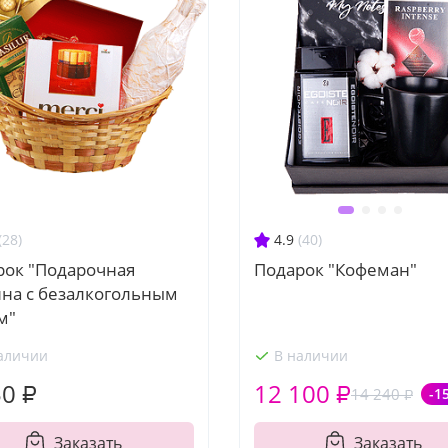
(28)
4.9
(40)
рок "Подарочная
Подарок "Кофеман"
ина с безалкогольным
м"
аличии
В наличии
50 ₽
12 100 ₽
14 240 ₽
-1
Заказать
Заказать