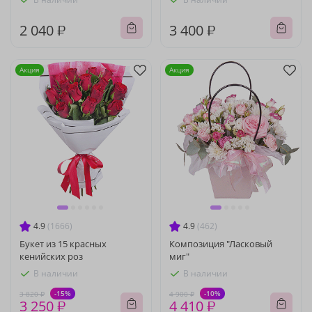
2 040 ₽
3 400 ₽
Акция
Акция
4.9
(1666)
4.9
(462)
Букет из 15 красных
Композиция "Ласковый
кенийских роз
миг"
В наличии
В наличии
-15%
-10%
3 820 ₽
4 900 ₽
3 250 ₽
4 410 ₽