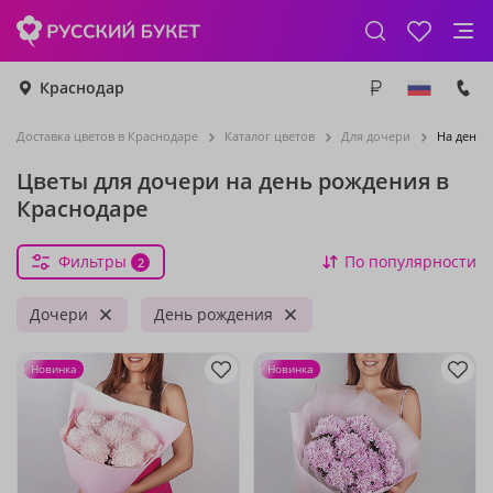
Краснодар
Доставка цветов в Краснодаре
Каталог цветов
Для дочери
На день 
Цветы для дочери на день рождения в
Краснодаре
Фильтры
По популярности
2
Дочери
День рождения
Новинка
Новинка