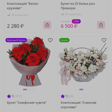
Композиция "Белое
Букет из 25 белых роз
кружево"
Премиум
В наличии
В наличии
-15%
7 650 ₽
2 280 ₽
6 500 ₽
Крупный бутон
Акция
5
(367)
5
(26)
Букет "Симфония чувств"
Композиция "Снежная
королева"