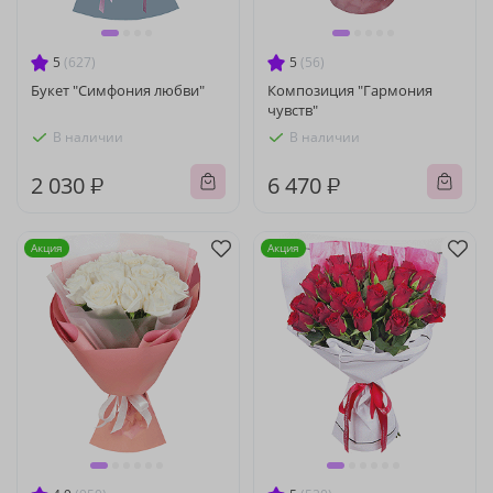
5
(627)
5
(56)
Букет "Симфония любви"
Композиция "Гармония
чувств"
В наличии
В наличии
2 030 ₽
6 470 ₽
Акция
Акция