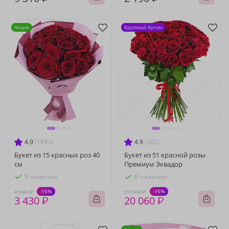
Акция
Крупный бутон
4.9
(1893)
4.9
(382)
Букет из 15 красных роз 40
Букет из 51 красной розы
см
Премиум Эквадор
В наличии
В наличии
-15%
-15%
4 040 ₽
23 600 ₽
3 430 ₽
20 060 ₽