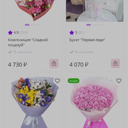
4.9
(224)
5
(81)
Композиция "Сладкий
Букет "Первая леди"
поцелуй"
В наличии
В наличии
4 730 ₽
4 070 ₽
Акция