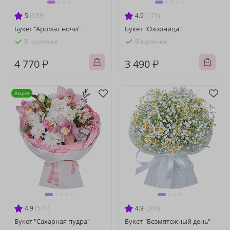
5
(133)
4.9
(171)
Букет "Аромат ночи"
Букет "Озорница"
В наличии
В наличии
4 770 ₽
3 490 ₽
Акция
4.9
(570)
4.9
(204)
Букет "Сахарная пудра"
Букет "Безмятежный день"