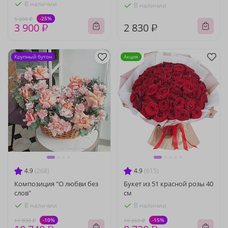
В наличии
В наличии
-25%
5 200 ₽
3 900 ₽
2 830 ₽
Крупный бутон
Акция
4.9
(268)
4.9
(615)
Композиция "О любви без
Букет из 51 красной розы 40
слов"
см
В наличии
В наличии
-10%
-15%
11 930 ₽
10 260 ₽