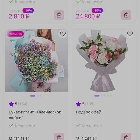
В наличии
В наличии
-10%
-10%
3 120 ₽
27 560 ₽
2 810 ₽
24 800 ₽
Новинка
5
(164)
5
(165)
Букет-гигант "Калейдоскоп
Подарок фей
любви"
В наличии
В наличии
9 310 ₽
2 190 ₽