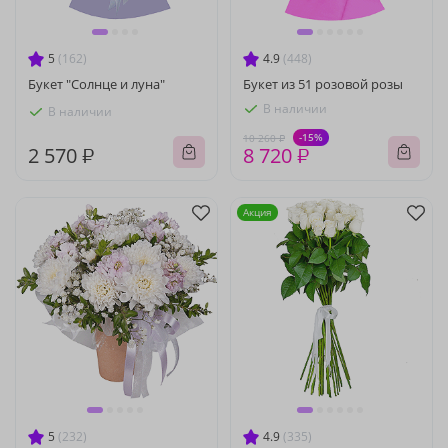
5
(162)
4.9
(448)
Букет "Солнце и луна"
Букет из 51 розовой розы
В наличии
В наличии
-15%
10 260 ₽
2 570 ₽
8 720 ₽
Акция
5
(232)
4.9
(335)