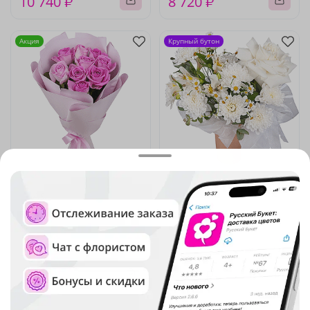
10 740 ₽
8 720 ₽
Акция
Крупный бутон
4.9
(1407)
5
(76)
Букет из 9 розовых роз 40
Композиция "Небесный
см
вальс"
В наличии
В наличии
-15%
2 950 ₽
2 510 ₽
2 380 ₽