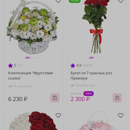
Акция
5
(31)
4.9
(3405)
Композиция "Фруктовая
Букет из 7 красных роз
сказка"
Премиум
В наличии
В наличии
-15%
2 710 ₽
6 230 ₽
2 300 ₽