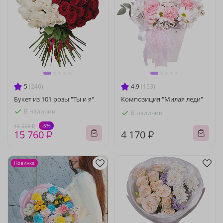
5
(246)
4.9
(153)
Букет из 101 розы "Ты и я"
Композиция "Милая леди"
В наличии
В наличии
-5%
16 550 ₽
15 760 ₽
4 170 ₽
Новинка