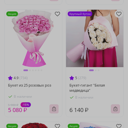
Акция
Крупный бутон
4.9
(734)
5
(279)
Букет из 25 розовых роз
Букет-гигант "Белая
медведица"
В наличии
В наличии
-15%
5 980 ₽
5 080 ₽
6 140 ₽
Акция
Акция