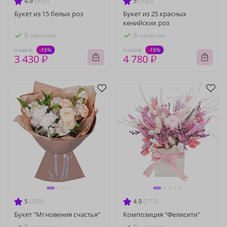
4.9
(950)
5
(530)
Букет из 15 белых роз
Букет из 25 красных
кенийских роз
В наличии
В наличии
-15%
-15%
4 040 ₽
5 620 ₽
3 430 ₽
4 780 ₽
5
(339)
4.9
(172)
Букет "Мгновения счастья"
Композиция "Фелисити"
В наличии
В наличии