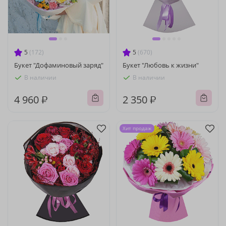
5
(172)
5
(670)
Букет "Дофаминовый заряд"
Букет "Любовь к жизни"
В наличии
В наличии
4 960 ₽
2 350 ₽
Хит продаж