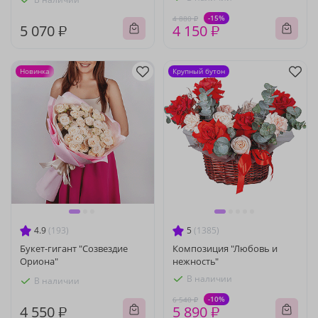
-15%
4 880 ₽
5 070 ₽
4 150 ₽
Новинка
Крупный бутон
4.9
(193)
5
(1385)
Букет-гигант "Созвездие
Композиция "Любовь и
Ориона"
нежность"
В наличии
В наличии
-10%
6 540 ₽
4 550 ₽
5 890 ₽