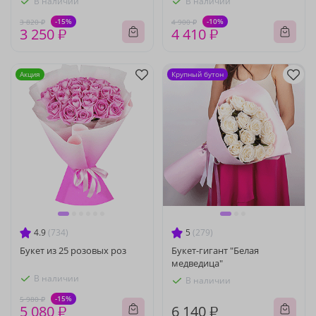
В наличии
В наличии
-15%
-10%
3 820 ₽
4 900 ₽
3 250 ₽
4 410 ₽
Акция
Крупный бутон
4.9
(734)
5
(279)
Букет из 25 розовых роз
Букет-гигант "Белая
медведица"
В наличии
В наличии
-15%
5 980 ₽
5 080 ₽
6 140 ₽