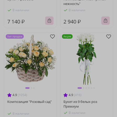
нежность"
В наличии
В наличии
7 140 ₽
2 940 ₽
Хит продаж
Акция
4.9
(1054)
4.9
(416)
Композиция "Розовый сад"
Букет из 9 белых роз
Премиум
В наличии
В наличии