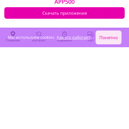
APP500
Скачать приложение
Мы используем cookies.
Как это работает
.
Понятно
Главная
Каталог
Корзина
Чат
Войти
4.9
(335)
4.9
(387)
Букет из 101 красной розы
Букет из 25 розовых роз
40 см
Премиум
В наличии
В наличии
-15%
-15%
19 220 ₽
7 650 ₽
16 340 ₽
6 500 ₽
Новинка