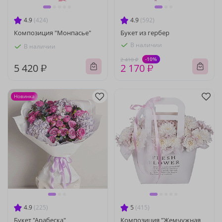
4.9
(424)
4.9
(592)
Композиция "Монпасье"
Букет из гербер
В наличии
В наличии
-10%
2 410 ₽
5 420 ₽
2 170 ₽
Новинка
4.9
(225)
5
(415)
Букет "Арабеска"
Композиция "Жемчужная