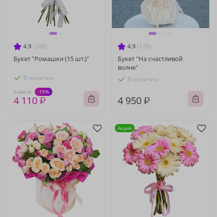
4.9
(248)
4.9
(176)
Букет "Ромашки (15 шт.)"
Букет "На счастливой
волне"
В наличии
В наличии
-15%
4 840 ₽
4 110 ₽
4 950 ₽
Акция