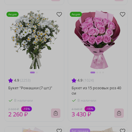
Акция
Акция
4.9
(2253)
4.9
(1024)
Букет "Ромашки (7 шт.)"
Букет из 15 розовых роз 40
см
В наличии
В наличии
-15%
-15%
2 660 ₽
4 040 ₽
2 260 ₽
3 430 ₽
Хит продаж