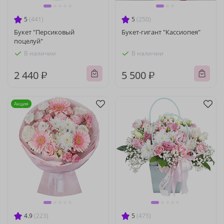
5
(441)
5
(250)
Букет "Персиковый
Букет-гигант "Кассиопея"
поцелуй"
В наличии
В наличии
2 440 ₽
5 500 ₽
Акция
4.9
(223)
5
(475)