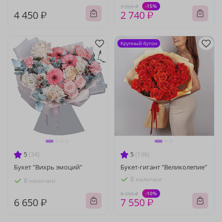
-15%
3 220 ₽
4 450 ₽
2 740 ₽
Крупный бутон
5
(34)
5
(196)
Букет "Вихрь эмоций"
Букет-гигант "Великолепие"
В наличии
В наличии
-10%
8 390 ₽
6 650 ₽
7 550 ₽