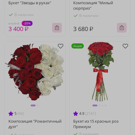
Букет "Звезды в руках"
Композиция "Милый
сюрприз"
В наличии
В наличии
-25%
4 530 ₽
3 400 ₽
3 680 ₽
Акция
5
(66)
4.9
(2161)
Композиция "Романтичный
Букет из 15 красных роз
дуэт"
Премиум
В наличии
В наличии