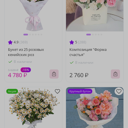
4.9
(369)
5
(288)
Букет из 25 розовых
Композиция "Форма
кенийских роз
счастья"
В наличии
В наличии
-15%
5 620 ₽
4 780 ₽
2 760 ₽
Акция
Крупный бутон