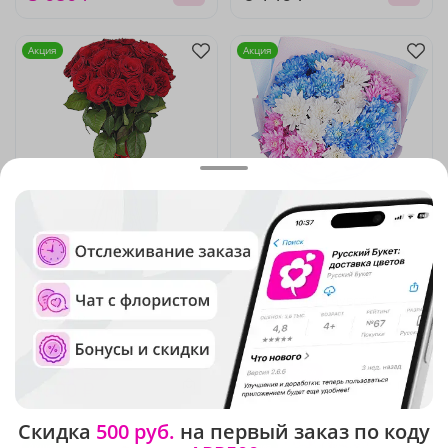
Акция
Акция
4.9
(1806)
5
(2639)
Букет из 25 красных роз
Букет "Радуга чувств"
Премиум
В наличии
В наличии
-15%
-25%
7 650 ₽
3 240 ₽
6 500 ₽
2 430 ₽
Скидка
500 руб.
на первый заказ по коду
Акция
Акция