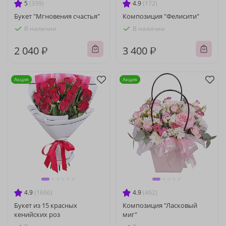
5
(339)
4.9
(172)
Букет "Мгновения счастья"
Композиция "Фелисити"
В наличии
В наличии
2 040 ₽
3 400 ₽
Акция
Акция
4.9
(1666)
4.9
(462)
Букет из 15 красных
Композиция "Ласковый
кенийских роз
миг"