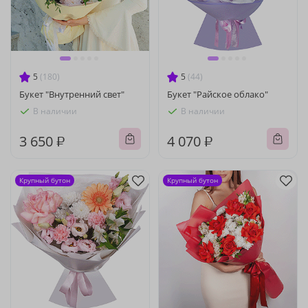
5
(180)
5
(44)
Букет "Внутренний свет"
Букет "Райское облако"
В наличии
В наличии
3 650 ₽
4 070 ₽
Крупный бутон
Крупный бутон