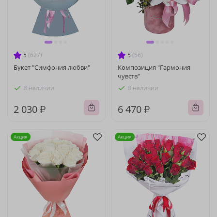
5
(627)
5
(56)
Букет "Симфония любви"
Композиция "Гармония
чувств"
В наличии
В наличии
2 030 ₽
6 470 ₽
Акция
Акция