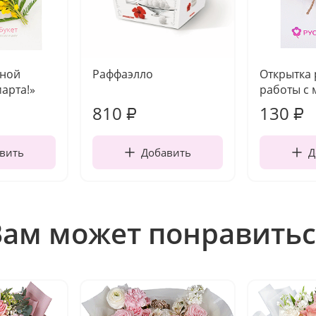
чной
Раффаэлло
Открытка
марта!»
работы с 
810
130
₽
₽
вить
Добавить
Д
Вам может понравитьс