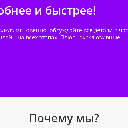
бнее и быстрее!
аказ мгновенно, обсуждайте все детали в ча
нлайн на всех этапах. Плюс - эксклюзивные
Почему мы?