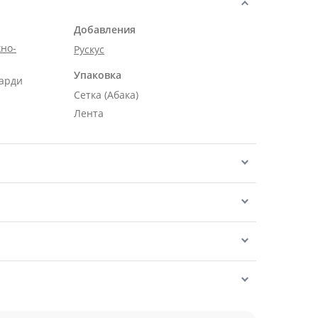
Добавления
но-
Рускус
Упаковка
карди
Сетка (Абака)
Лента