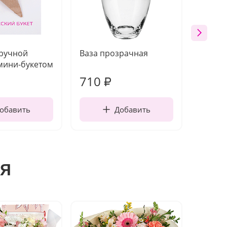
 ручной
Ваза прозрачная
Топпе
мини-букетом
710
200
₽
обавить
Добавить
я