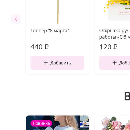
Топпер "8 марта"
Открытка ру
работы «С 8 
440
120
₽
₽
Добавить
Доба
Новинка