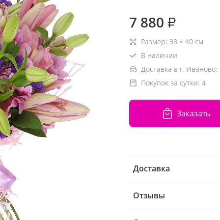
7 880
₽
Размер:
33
×
40
см
В наличии
Доставка в г. Иваново:
Покупок за сутки:
4
Заказать
Доставка
Отзывы