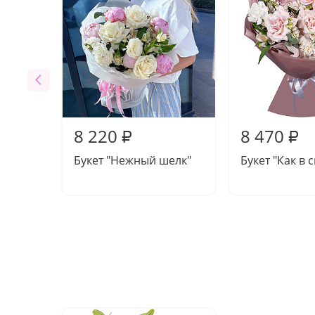
8 220
8 470
₽
₽
Букет "Нежный шелк"
Букет "Как в 