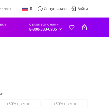
Статус заказа
Войти
ервисы
авки
Связаться с нами
8-800-333-0905
а:
+30% цветов
+60% цветов