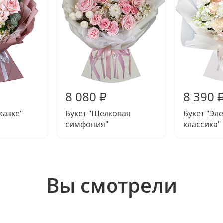
8 080
8 390
₽
сказке"
Букет "Шелковая
Букет "Эл
симфония"
классика"
Вы смотрели