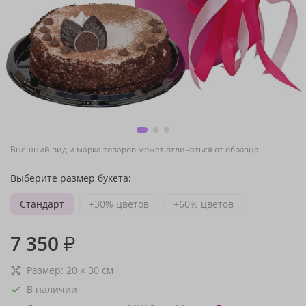
Внешний вид и марка товаров может отличаться от образца
Выберите размер букета:
Стандарт
+30% цветов
+60% цветов
7 350
₽
Размер:
20
×
30
см
В наличии