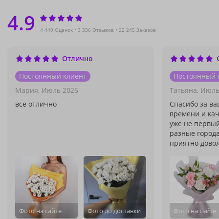
4.9
4 449 Оценок
3 336 Отзывов
22 245 Заказов
Отлично
Постоянный клиент
Постоянный 
Мария,
Июль 2026
Татьяна,
Июль
все отлично
Спасибо за ва
времени и кач
уже не первый
разные город
приятно довол
Фото на сайте
Фото до доставки
Фото на сайте