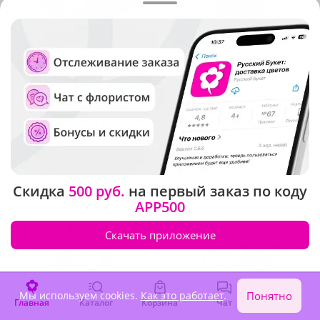
5
(76)
4.9
(453)
Букет "Сказочная фантазия"
Композиция "Звездочка"
В наличии
В наличии
3 840 ₽
3 320 ₽
Скидка
500 руб.
на первый заказ по коду
APP500
Скачать приложение
Мы используем cookies.
Как это работает
.
Понятно
Главная
Каталог
Корзина
Чат
Войти