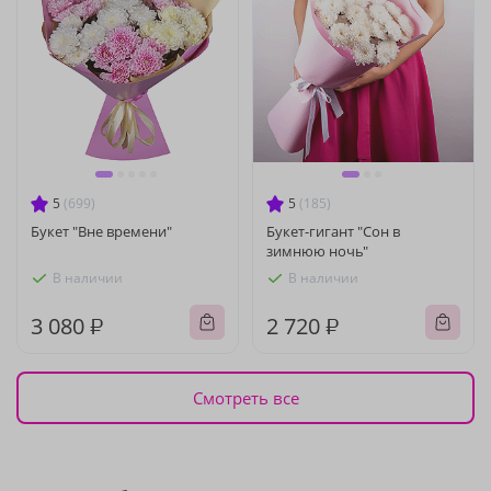
5
(699)
5
(185)
Букет "Вне времени"
Букет-гигант "Сон в
зимнюю ночь"
В наличии
В наличии
3 080 ₽
2 720 ₽
Смотреть все