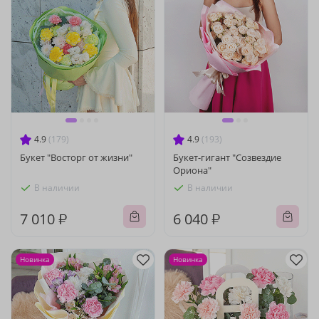
4.9
(179)
4.9
(193)
Букет "Восторг от жизни"
Букет-гигант "Созвездие
Ориона"
В наличии
В наличии
7 010 ₽
6 040 ₽
Новинка
Новинка