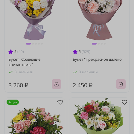
5
(49)
5
(529)
Букет "Созвездие
Букет "Прекрасное далеко"
хризантемы"
В наличии
В наличии
3 260 ₽
2 450 ₽
Акция