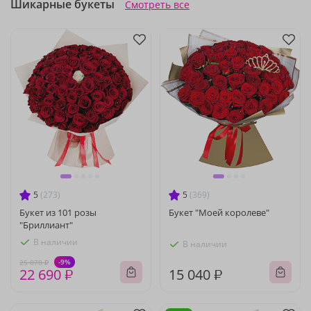
Шикарные букеты
Смотреть все
5
(273)
5
(369)
Букет из 101 розы
Букет "Моей королеве"
"Бриллиант"
В наличии
В наличии
-9%
25 070 ₽
22 690 ₽
15 040 ₽