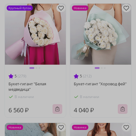
Крупный бутон
Новинка
5
(279)
5
(212)
Букет-гигант "Белая
Букет-гигант "Хоровод фей"
медведица"
В наличии
В наличии
6 560 ₽
4 040 ₽
Новинка
Новинка