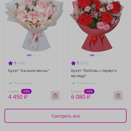
5
(408)
5
(224)
Букет "Касание весны"
Букет "Любовь с первого
взгляда"
В наличии
В наличии
-10%
-10%
4 940 ₽
6 760 ₽
4 450 ₽
6 080 ₽
Смотреть все