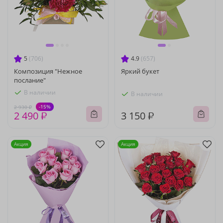
5
(706)
4.9
(657)
Композиция "Нежное
Яркий букет
послание"
В наличии
В наличии
-15%
2 930 ₽
2 490 ₽
3 150 ₽
Акция
Акция