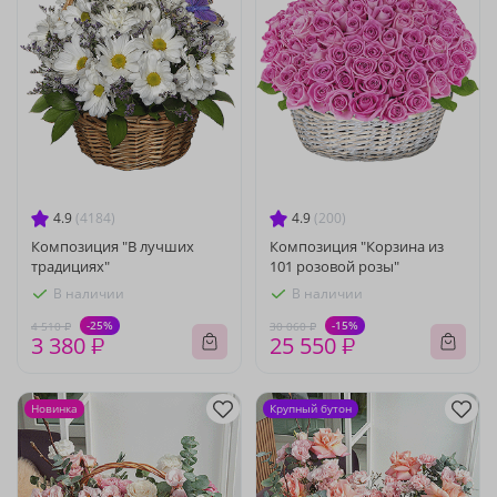
4.9
(4184)
4.9
(200)
Композиция "В лучших
Композиция "Корзина из
традициях"
101 розовой розы"
В наличии
В наличии
-25%
-15%
4 510 ₽
30 060 ₽
3 380 ₽
25 550 ₽
Новинка
Крупный бутон