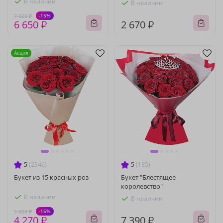
В наличии
В наличии
-15%
7 820 ₽
6 650 ₽
2 670 ₽
Акция
5
(2346)
5
(185)
Букет из 15 красных роз
Букет "Блестящее
королевство"
В наличии
В наличии
-15%
5 020 ₽
4 270 ₽
7 390 ₽