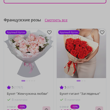
Французские розы
Смотреть все
Крупный бутон
Крупный бутон
5
(1767)
5
(677)
Букет "Жемчужина любви"
Букет-гигант "Загляденье"
В наличии
В наличии
-10%
-10%
3 740 ₽
5 390 ₽