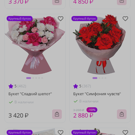
3 370 ₽
4 850 ₽
Крупный бутон
Крупный бутон
5
(462)
5
(367)
Букет "Сладкий шепот"
Букет "Симфония чувств"
В наличии
В наличии
-10%
3 200 ₽
3 420 ₽
2 880 ₽
Крупный бутон
Крупный бутон