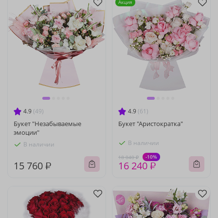
Акция
4.9
(49)
4.9
(61)
Букет "Незабываемые
Букет "Аристократка"
эмоции"
В наличии
В наличии
-10%
18 040 ₽
15 760 ₽
16 240 ₽