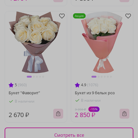
Акция
5
(960)
4.9
(1076)
Букет "Фаворит"
Букет из 9 белых роз
В наличии
В наличии
-15%
3 350 ₽
2 670 ₽
2 850 ₽
Смотреть все