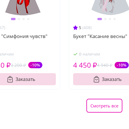
67)
5
(408)
 "Симфония чувств"
Букет "Касание весны"
аличии
В наличии
80 ₽
4 450 ₽
3 200 ₽
-10%
4 940 ₽
-10%
Заказать
Заказать
Смотреть все