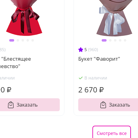
85)
5
(960)
 "Блестящее
Букет "Фаворит"
левство"
аличии
В наличии
90 ₽
2 670 ₽
Заказать
Заказать
Смотреть все