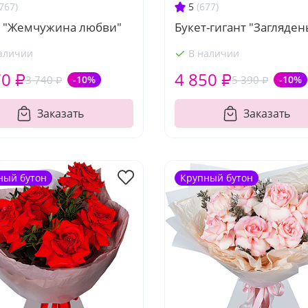
767)
5
(677)
т "Жемчужина любви"
Букет-гигант "Загляден
аличии
В наличии
70 ₽
4 850 ₽
3 740 ₽
-10%
5 390 ₽
-10%
Заказать
Заказать
ный бутон
Крупный бутон