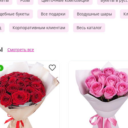
кеты
Розы
Цветочные композиции
Букеты в рус
дебные букеты
Все подарки
Воздушные шары
Кл
д
Корпоративным клиентам
Весь каталог
ы
Смотреть все
я