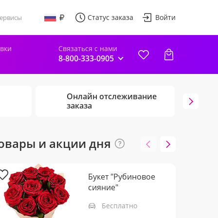
Статус заказа
Войти
ервисы
авки
Связаться с нами
8-800-333-0905
Онлайн отслеживание
Г
заказа
ц
овары и акции дня
Букет "Рубиновое
сияние"
Бесплатно