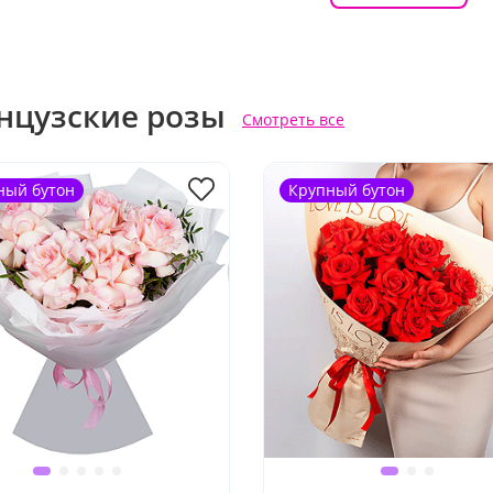
нцузские розы
Смотреть все
ный бутон
Крупный бутон