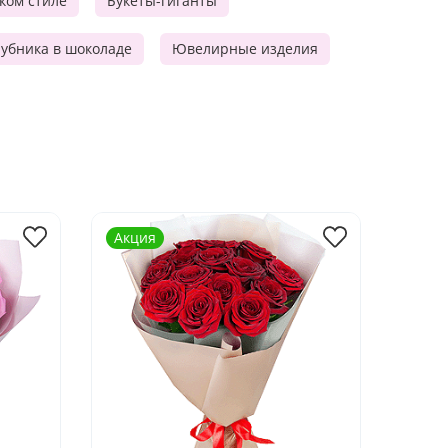
ском стиле
Букеты-гиганты
убника в шоколаде
Ювелирные изделия
Акция