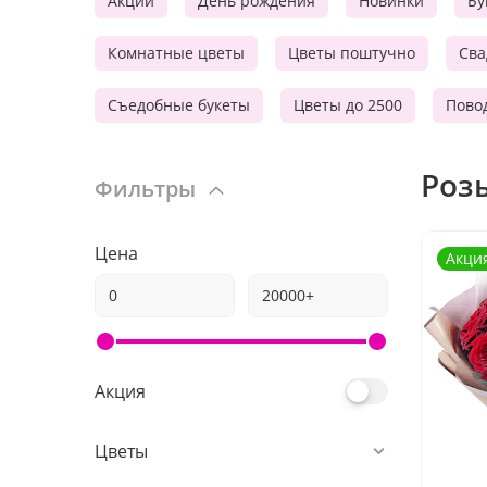
Акции
День рождения
Новинки
Бу
Комнатные цветы
Цветы поштучно
Сва
Съедобные букеты
Цветы до 2500
Пово
Роз
Фильтры
Цена
Акци
Акция
Цветы