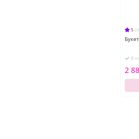
5
(3
Букет
В н
2 8