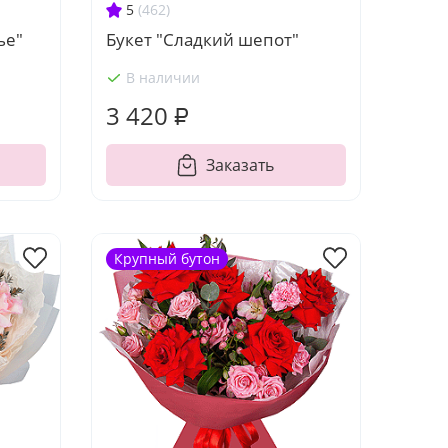
5
(462)
ье"
Букет "Сладкий шепот"
В наличии
3 420 ₽
Заказать
Крупный бутон