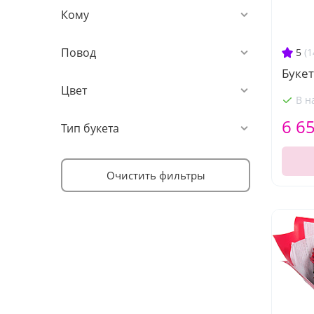
Кому
Повод
5
(1
Букет
Цвет
В н
6 6
Тип букета
Очистить фильтры