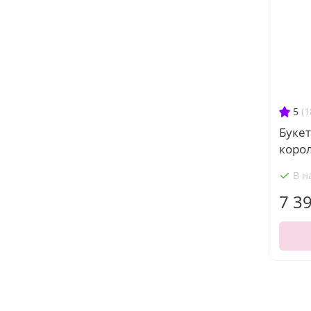
5
(1
Букет
коро
В н
7 3