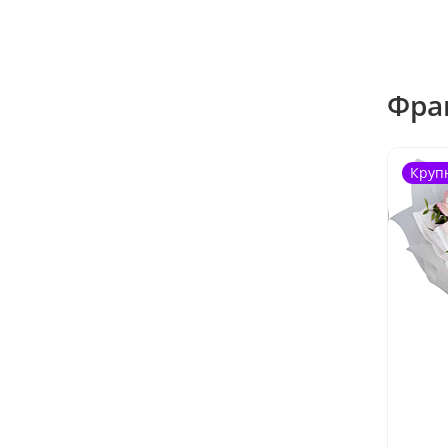
Фра
Круп