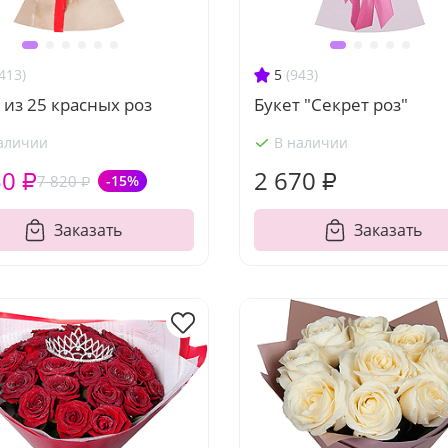
413)
5
(943)
 из 25 красных роз
Букет "Секрет роз"
аличии
В наличии
50 ₽
2 670 ₽
7 820 ₽
-15%
Заказать
Заказать