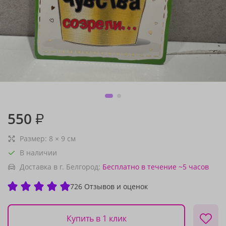
550
₽
Размер:
8
×
9
см
В наличии
Доставка в г. Белгород:
Бесплатно
в течение ~5 часов
726 Отзывов и оценок
Купить в 1 клик