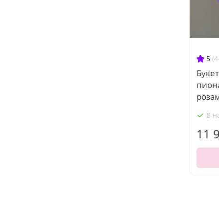
5
(4
Буке
пион
роза
В н
11 