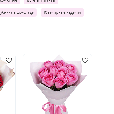
ском стиле
Букеты-гиганты
убника в шоколаде
Ювелирные изделия