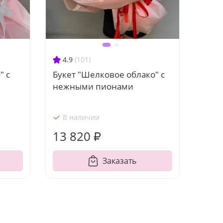
4.9
(101)
" с
Букет "Шелковое облако" с
нежными пионами
В наличии
13 820 ₽
Заказать