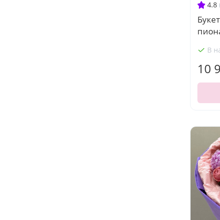
4.8
Букет
пион
В н
10 