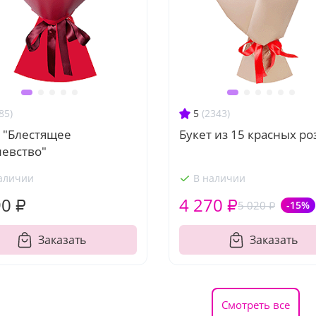
85)
5
(2343)
 "Блестящее
Букет из 15 красных ро
левство"
аличии
В наличии
90 ₽
4 270 ₽
5 020 ₽
-15%
Заказать
Заказать
Смотреть все