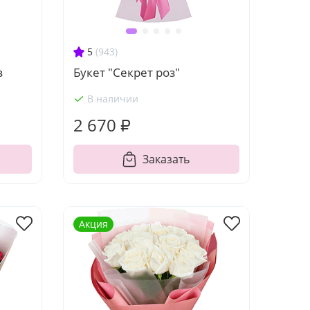
5
(943)
з
Букет "Секрет роз"
В наличии
2 670 ₽
Заказать
Акция