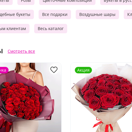
кеты
Розы
Цветочные композиции
Букеты в рус
дебные букеты
Все подарки
Воздушные шары
Кл
ым клиентам
Весь каталог
ы
Смотреть все
нка
Акция