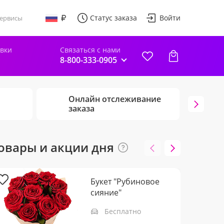
Статус заказа
Войти
ервисы
авки
Связаться с нами
8-800-333-0905
Онлайн отслеживание
Г
заказа
ц
овары и акции дня
Букет "Рубиновое
сияние"
Бесплатно