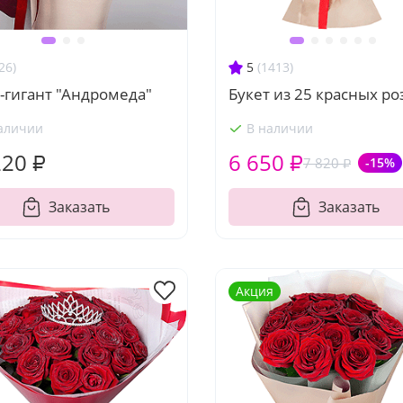
26)
5
(1413)
-гигант "Андромеда"
Букет из 25 красных ро
аличии
В наличии
220 ₽
6 650 ₽
7 820 ₽
-15%
Заказать
Заказать
Акция