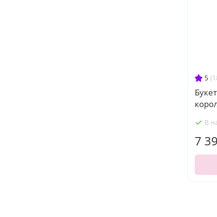
5
(1
Букет
коро
В н
7 3