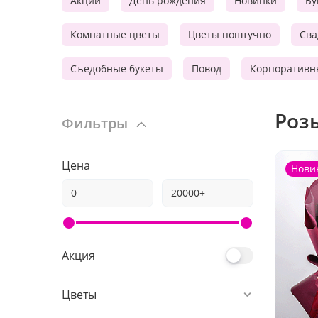
Акции
День рождения
Новинки
Бу
Комнатные цветы
Цветы поштучно
Сва
Съедобные букеты
Повод
Корпоративн
Роз
Фильтры
Цена
Нови
Акция
Цветы