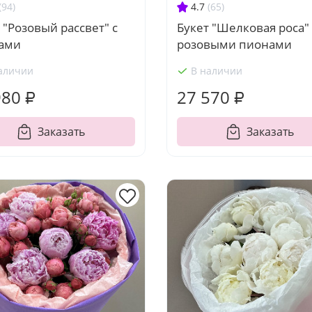
(94)
4.7
(65)
 "Розовый рассвет" с
Букет "Шелковая роса" 
ами
розовыми пионами
аличии
В наличии
980 ₽
27 570 ₽
Заказать
Заказать