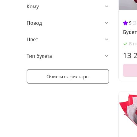
Кому
Повод
5
(2
Букет
Цвет
В н
13 
Тип букета
Очистить фильтры