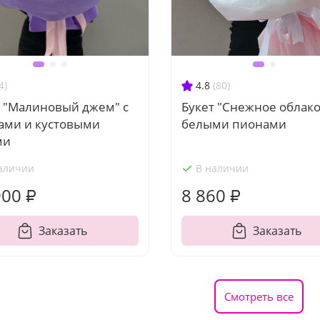
4)
4.8
(80)
т "Малиновый джем" с
Букет "Снежное облако
ами и кустовыми
белыми пионами
ми
аличии
В наличии
900 ₽
8 860 ₽
Заказать
Заказать
Смотреть все