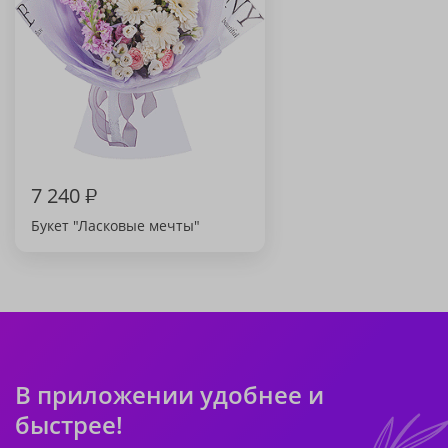
7 240
₽
Букет "Ласковые мечты"
В приложении удобнее и
быстрее!