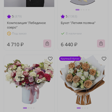
5
(879)
5
(1363)
Композиция "Лебединое
Букет "Летняя поляна"
озеро"
Под заказ
В наличии
4 710 ₽
6 440 ₽
Крупный бутон