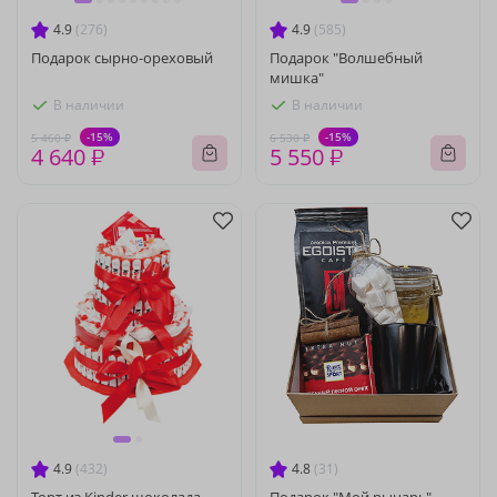
4.9
(276)
4.9
(585)
Подарок сырно-ореховый
Подарок "Волшебный
мишка"
В наличии
В наличии
-15%
-15%
5 460 ₽
6 530 ₽
4 640 ₽
5 550 ₽
4.9
(432)
4.8
(31)