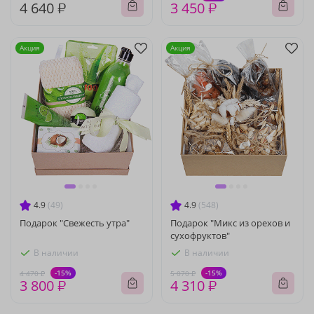
4 640 ₽
3 450 ₽
Акция
Акция
4.9
(49)
4.9
(548)
Подарок "Свежесть утра"
Подарок "Микс из орехов и
сухофруктов"
В наличии
В наличии
-15%
-15%
4 470 ₽
5 070 ₽
3 800 ₽
4 310 ₽