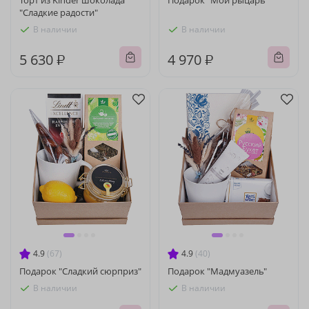
Торт из Kinder шоколада
Подарок "Мой рыцарь"
"Сладкие радости"
В наличии
В наличии
5 630 ₽
4 970 ₽
4.9
(67)
4.9
(40)
Подарок "Сладкий сюрприз"
Подарок "Мадмуазель"
В наличии
В наличии