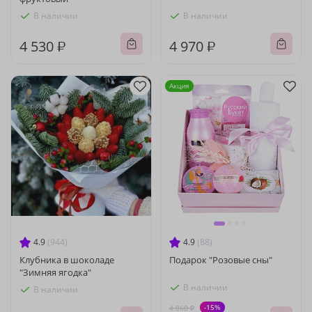
В наличии
В наличии
4 530 ₽
4 970 ₽
Акция
4.9
(944)
4.9
(88)
Клубника в шоколаде
Подарок "Розовые сны"
"Зимняя ягодка"
В наличии
В наличии
-15%
4 060 ₽