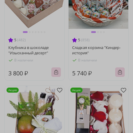
5
(482)
5
(858)
Клубника в шоколаде
Сладкая корзина "Киндер-
"Изысканный десерт"
история"
В наличии
В наличии
3 800 ₽
5 740 ₽
Акция
Акция