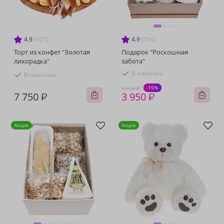
4.9
(421)
4.9
(154)
Торт из конфет "Золотая
Подарок "Роскошная
лихорадка"
забота"
В наличии
В наличии
-15%
4 650 ₽
7 750 ₽
3 950 ₽
Акция
Акция