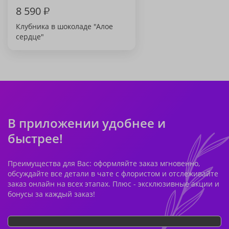
8 590
₽
Клубника в шоколаде "Алое
сердце"
В приложении удобнее и
быстрее!
Преимущества для Вас: оформляйте заказ мгновенно,
обсуждайте все детали в чате с флористом и отслеживайте
заказ онлайн на всех этапах. Плюс - эксклюзивные акции и
бонусы за каждый заказ!