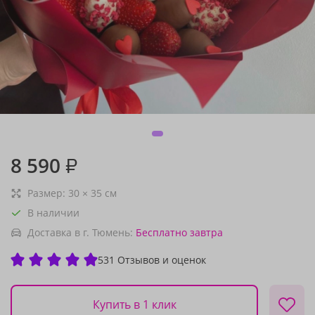
8 590
₽
Размер:
30
×
35
см
В наличии
Доставка в г. Тюмень:
Бесплатно
завтра
531 Отзывов и оценок
Купить в 1 клик