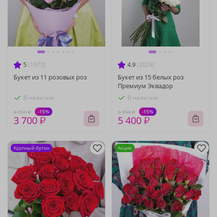
5
(1973)
4.9
(2029)
Букет из 11 розовых роз
Букет из 15 белых роз
Премиум Эквадор
В наличии
В наличии
-15%
-15%
4 350 ₽
6 350 ₽
3 700 ₽
5 400 ₽
Крупный бутон
Акция