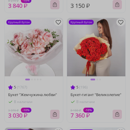
-10%
4 270 ₽
3 840 ₽
3 150 ₽
Крупный бутон
Крупный бутон
5
(1767)
5
(196)
Букет "Жемчужина любви"
Букет-гигант "Великолепие"
В наличии
В наличии
-10%
-10%
3 370 ₽
8 180 ₽
3 030 ₽
7 360 ₽