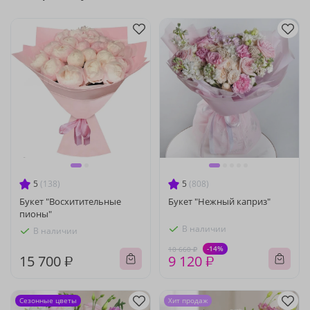
5
(138)
5
(808)
Букет "Восхитительные
Букет "Нежный каприз"
пионы"
В наличии
В наличии
-14%
10 660 ₽
15 700 ₽
9 120 ₽
Сезонные цветы
Хит продаж