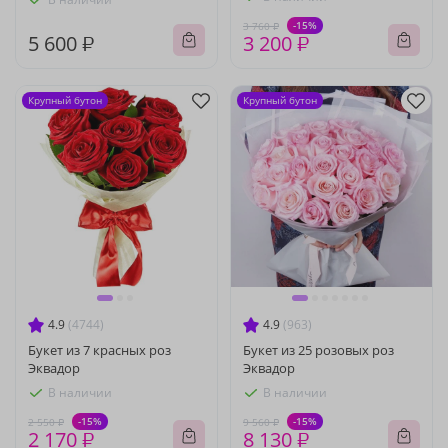
-15%
3 760 ₽
5 600 ₽
3 200 ₽
Крупный бутон
Крупный бутон
4.9
(4744)
4.9
(963)
Букет из 7 красных роз
Букет из 25 розовых роз
Эквадор
Эквадор
В наличии
В наличии
-15%
-15%
2 550 ₽
9 560 ₽
2 170 ₽
8 130 ₽