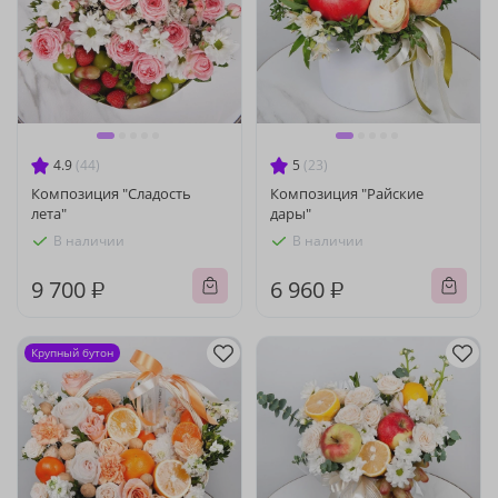
4.9
(44)
5
(23)
Композиция "Сладость
Композиция "Райские
лета"
дары"
В наличии
В наличии
9 700 ₽
6 960 ₽
Крупный бутон