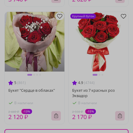
Крупный бутон
5
(861)
4.9
(4744)
Букет "Сердце в облаках"
Букет из 7 красных роз
Эквадор
В наличии
В наличии
-13%
-15%
2 440 ₽
2 550 ₽
2 120 ₽
2 170 ₽