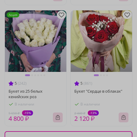
Акция
5
(242)
5
(861)
Букет из 25 белых
Букет "Сердце в облаках"
кенийских роз
В наличии
В наличии
-15%
-13%
5 650 ₽
2 440 ₽
4 800 ₽
2 120 ₽