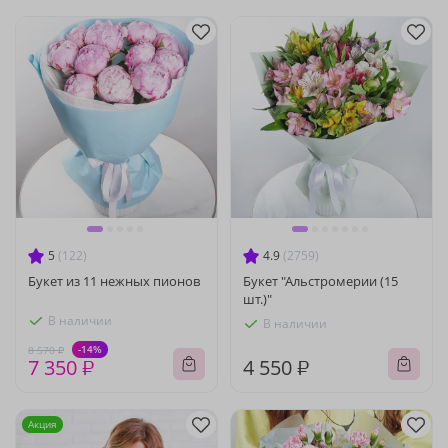
5
(122)
4.9
(2759)
Букет из 11 нежных пионов
Букет "Альстромерии (15
шт.)"
В наличии
В наличии
-14%
8 570 ₽
7 350 ₽
4 550 ₽
Акция