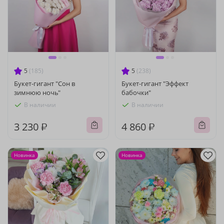
5
(185)
5
(238)
Букет-гигант "Сон в
Букет-гигант "Эффект
зимнюю ночь"
бабочки"
В наличии
В наличии
3 230 ₽
4 860 ₽
Новинка
Новинка