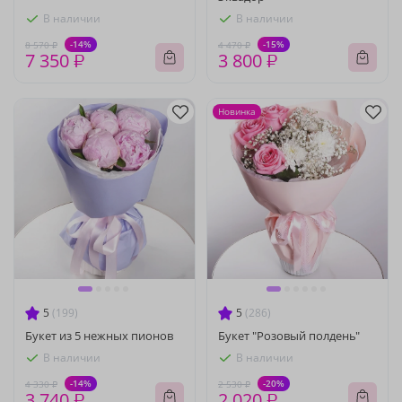
В наличии
В наличии
-14%
-15%
8 570 ₽
4 470 ₽
7 350 ₽
3 800 ₽
Новинка
5
(199)
5
(286)
Букет из 5 нежных пионов
Букет "Розовый полдень"
В наличии
В наличии
-14%
-20%
4 330 ₽
2 530 ₽
3 740 ₽
2 020 ₽