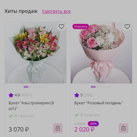
Хиты продаж
Смотреть все
Новинка
4.9
(4061)
5
(286)
Букет "Альстромерии (9
Букет "Розовый полдень"
шт.)"
В наличии
В наличии
-20%
2 530 ₽
3 070 ₽
2 020 ₽