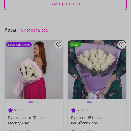
Смотреть все
Розы
Смотреть все
Крупный бутон
Акция
5
(279)
5
(662)
Букет-гигант "Белая
Букет из 15 белых
медведица"
кенийских роз
В наличии
В наличии