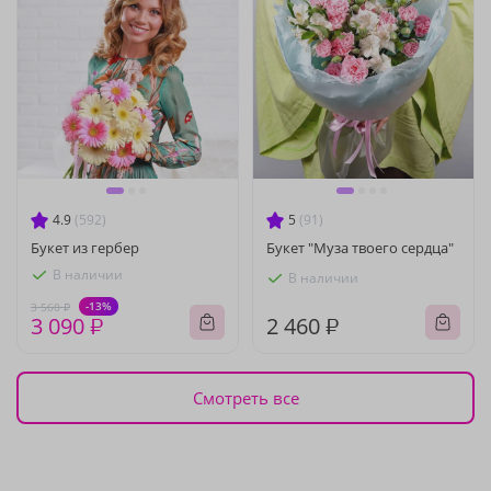
4.9
(592)
5
(91)
Букет из гербер
Букет "Муза твоего сердца"
В наличии
В наличии
-13%
3 560 ₽
3 090 ₽
2 460 ₽
Смотреть все