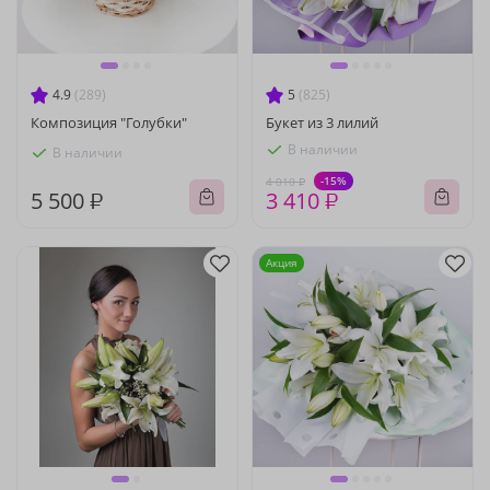
4.9
(289)
5
(825)
Композиция "Голубки"
Букет из 3 лилий
В наличии
В наличии
-15%
4 010 ₽
5 500 ₽
3 410 ₽
Акция