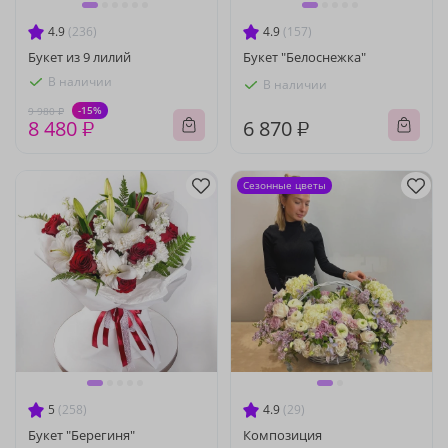
4.9
(236)
4.9
(157)
Букет из 9 лилий
Букет "Белоснежка"
В наличии
В наличии
-15%
9 980 ₽
8 480 ₽
6 870 ₽
Сезонные цветы
5
(258)
4.9
(29)
Букет "Берегиня"
Композиция