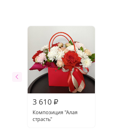
3 610
₽
Композиция "Алая
страсть"