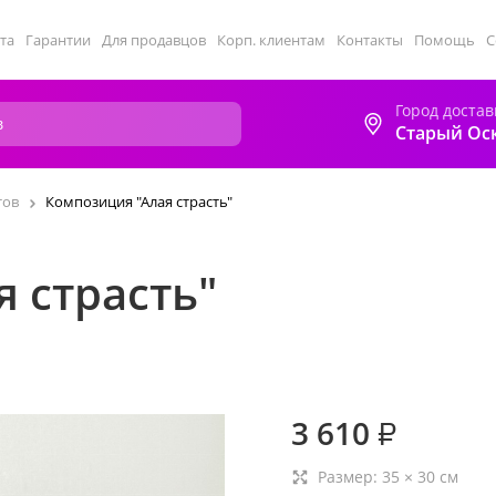
та
Гарантии
Для продавцов
Корп. клиентам
Контакты
Помощь
С
Город достав
Старый Ос
тов
Композиция "Алая страсть"
 страсть"
3 610
₽
Размер:
35
×
30
см