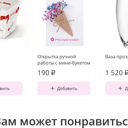
Открытка ручной
Ваза про
работы с мини-букетом
190
1 520
₽
вить
Добавить
Д
Вам может понравитьс