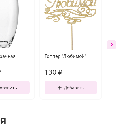
зрачная
Топпер "Любимой"
Открыт
работы
130
350
₽
₽
обавить
Добавить
я