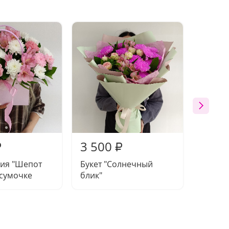
3 500
3 92
₽
₽
ия "Шепот
Букет "Солнечный
Букет 
 сумочке
блик"