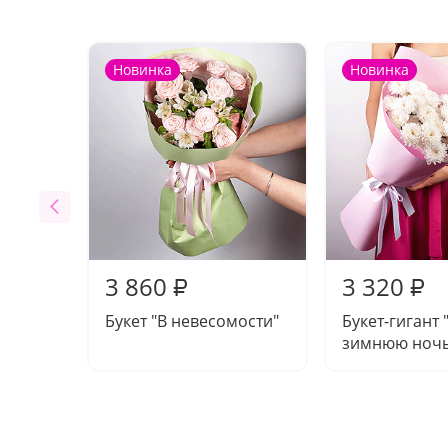
Новинка
Новинка
3 860
3 320
₽
₽
Букет "В невесомости"
Букет-гигант 
зимнюю ночь