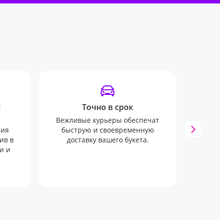
!
Точно в срок
SM
Вежливые курьеры обеспечат
Остава
ния
быструю и своевременную
дост
ив в
доставку вашего букета.
удобн
и и
e-