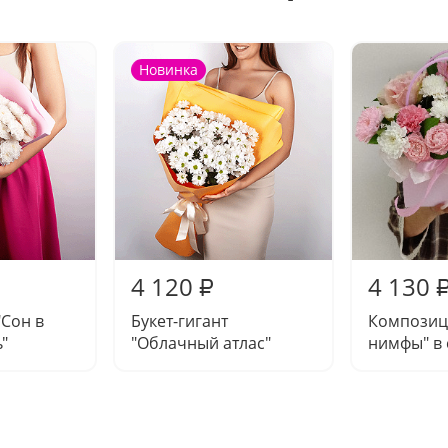
Новинка
4 120
4 130
₽
"Сон в
Букет-гигант
Композиц
"
"Облачный атлас"
нимфы" в