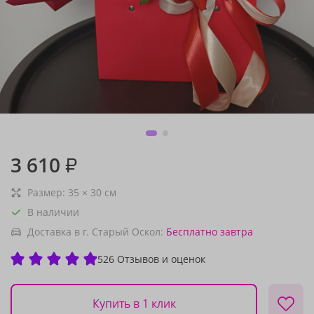
3 610
₽
Размер:
35
×
30
см
В наличии
Доставка в г. Старый Оскол:
Бесплатно
завтра
526 Отзывов и оценок
Купить в 1 клик