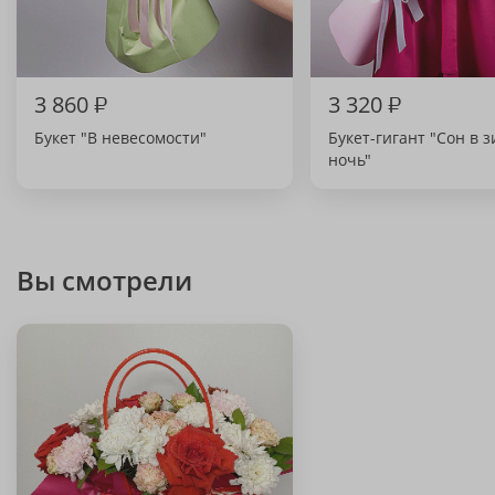
3 860
₽
3 320
₽
Букет "В невесомости"
Букет-гигант "Сон в
ночь"
Вы смотрели