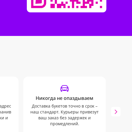
Никогда не опаздываем
Отпр
адрес
Доставка букетов точно в срок –
хранив
наш стандарт. Курьеры привезут
Опов
ки и
ваш заказ без задержек и
пом
промедлений.
заказ.
пр