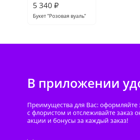
5 340
₽
Букет "Розовая вуаль"
В приложении удо
Преимущества для Вас: оформляйте з
с флористом и отслеживайте заказ о
акции и бонусы за каждый заказ!