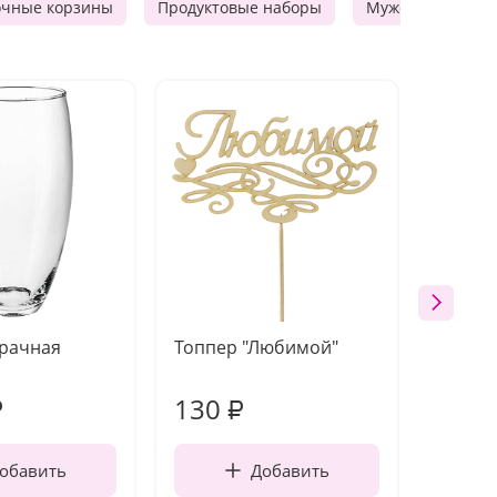
очные корзины
Продуктовые наборы
Мужские подарк
зрачная
Топпер "Любимой"
Открыт
работы
130
350
₽
₽
обавить
Добавить