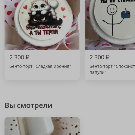
2 300
₽
2 300
₽
Бенто-торт "Сладкая ирония"
Бенто-торт "Спокойс
папули"
Вы смотрели