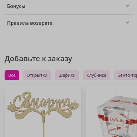
Бонусы
Правила возврата
Добавьте к заказу
Все
Открытки
Шарики
Клубника
Бенто-то