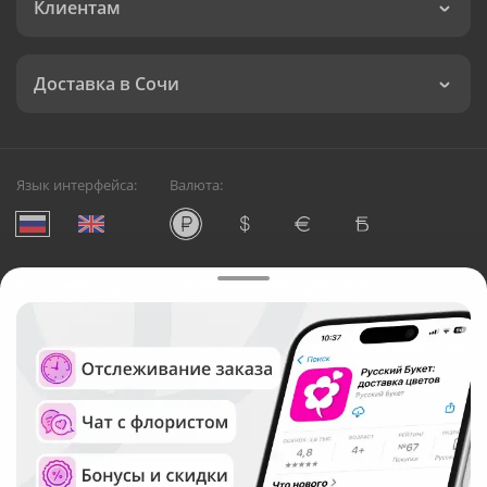
Клиентам
Доставка в Сочи
Язык интерфейса:
Валюта:
©
Служба круглосуточной доставки цветов в Сочи
Русский Букет, 2026
Общество с ограниченной ответственностью «Технология»
ОГРН: 1195476081745, ИНН: 5410081997
Юридический адрес: г. Новосибирск, ул. Ипподромская,
д.42, оф. 3
Рейтинг Русского букета в г. Сочи