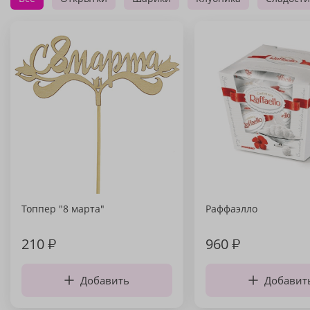
Топпер "8 марта"
Раффаэлло
210
₽
960
₽
Добавить
Добавит