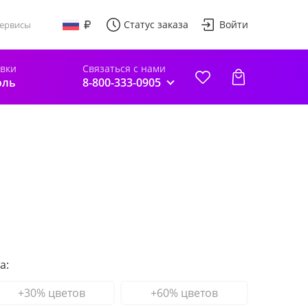
Статус заказа
Войти
ервисы
авки
Связаться с нами
оль
8-800-333-0905
а:
+30% цветов
+60% цветов