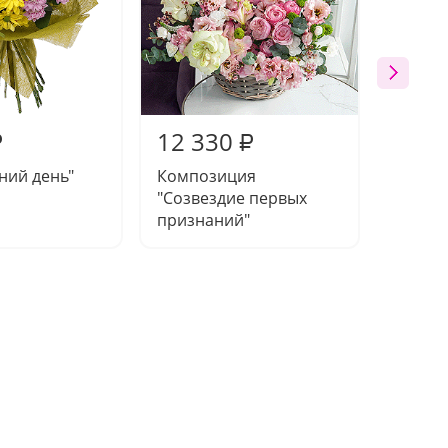
12 330
6 13
₽
₽
тний день"
Композиция
Компо
"Созвездие первых
"Солн
признаний"