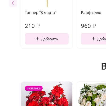
Топпер "8 марта"
Раффаэлло
210
960
₽
₽
Добавить
Доба
Новинка