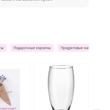
сы
Подарочные корзины
Продуктовые наборы
М