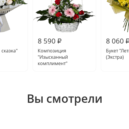
8 590
8 060
₽
 сказка"
Композиция
Букет "Ле
"Изысканный
(Экстра)
комплимент"
Вы смотрели