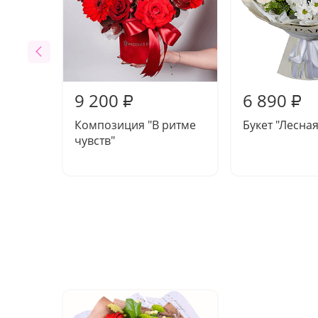
9 200
6 890
₽
₽
Композиция "В ритме
Букет "Лесная
чувств"