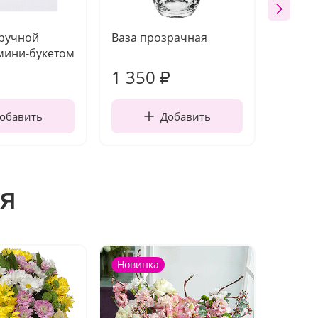
 ручной
Ваза прозрачная
Топпе
мини-букетом
1 350
190
₽
обавить
Добавить
я
Новинка