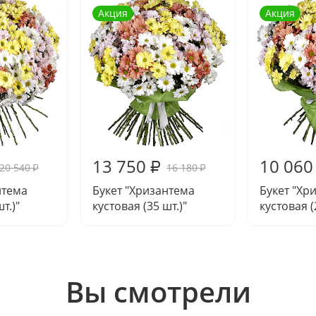
Акция
Акция
13 750
10 060
₽
20 540
16 180
₽
₽
нтема
Букет "Хризантема
Букет "Хр
т.)"
кустовая (35 шт.)"
кустовая (
Вы смотрели