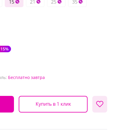
15
21
25
35
-15%
оль:
Бесплатно
завтра
Купить в 1 клик