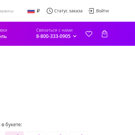
Статус заказа
Войти
ервисы
авки
Связаться с нами
оль
8-800-333-0905
в букете: