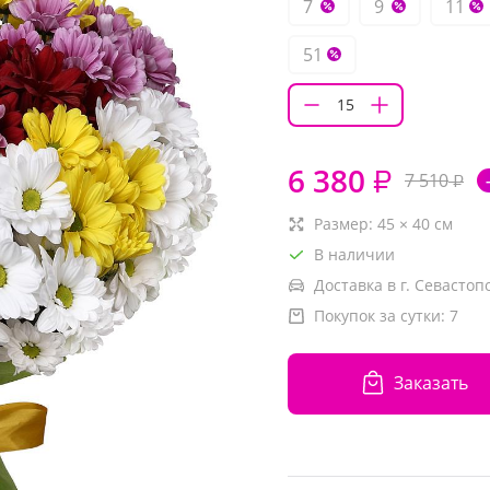
7
9
11
51
6 380
₽
7 510
₽
Размер:
45
×
40
см
В наличии
Доставка в г. Севастоп
Покупок за сутки:
7
Заказать