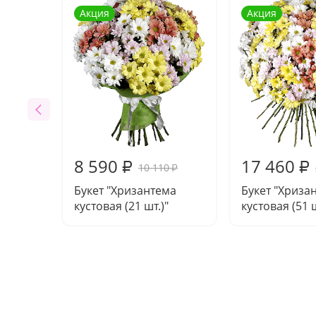
Акция
Акция
8 590
17 460
₽
₽
10 110
₽
Букет "Хризантема
Букет "Хриза
кустовая (21 шт.)"
кустовая (51 ш