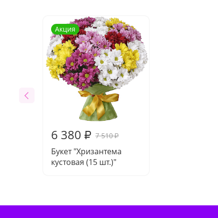
Акция
6 380
₽
7 510
₽
Букет "Хризантема
кустовая (15 шт.)"