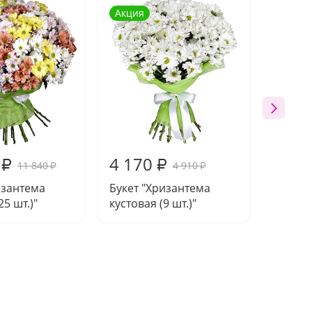
Акция
Акция
4 170
4 90
₽
₽
11 840
4 910
₽
₽
изантема
Букет "Хризантема
Букет 
25 шт.)"
кустовая (9 шт.)"
кустова