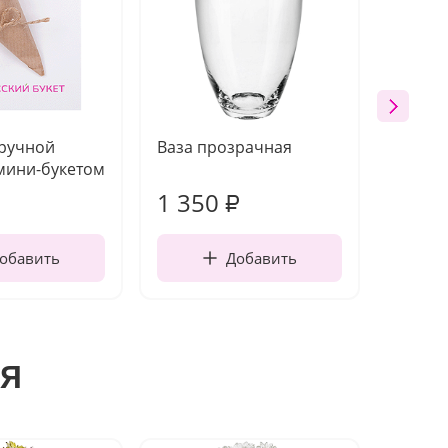
 ручной
Ваза прозрачная
Топпе
мини-букетом
1 350
190
₽
обавить
Добавить
я