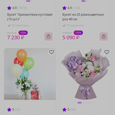
4.9
(1874)
4.9
(136)
Букет "Хризантема кустовая
Букет из 25 разноцветных
(15 шт.)"
роз 40 см
В наличии
В наличии
-15%
-15%
8 510 ₽
5 990 ₽
7 230 ₽
5 090 ₽
5
(25)
5
(40)