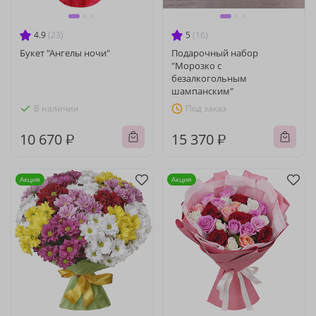
4.9
(23)
5
(16)
Букет "Ангелы ночи"
Подарочный набор
"Морозко с
безалкогольным
шампанским"
В наличии
Под заказ
10 670 ₽
15 370 ₽
Акция
Акция