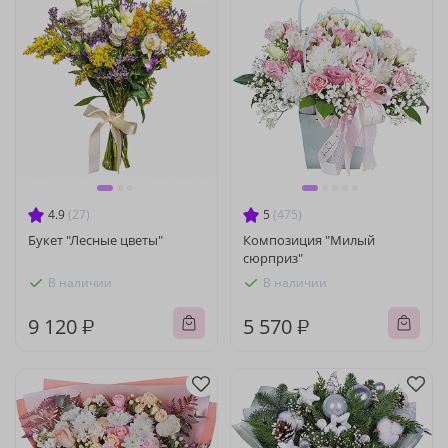
4.9
(27)
5
(475)
Букет "Лесные цветы"
Композиция "Милый
сюрприз"
В наличии
В наличии
9 120 ₽
5 570 ₽