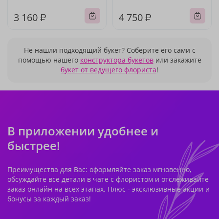
3 160 ₽
4 750 ₽
Не нашли подходящий букет? Соберите его сами с
помощью нашего
конструктора букетов
или закажите
букет от ведущего флориста
!
В приложении удобнее и
быстрее!
Преимущества для Вас: оформляйте заказ мгновенно,
обсуждайте все детали в чате с флористом и отслеживайте
заказ онлайн на всех этапах. Плюс - эксклюзивные акции и
бонусы за каждый заказ!