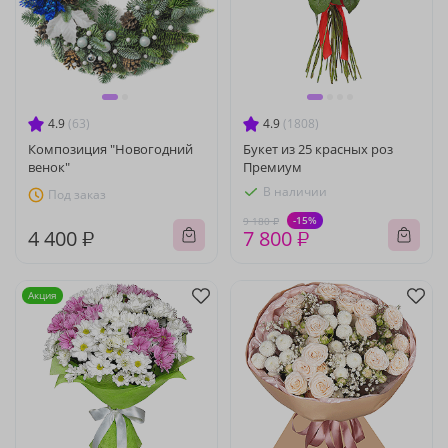
4.9
(63)
4.9
(1808)
Композиция "Новогодний
Букет из 25 красных роз
венок"
Премиум
В наличии
Под заказ
-15%
9 180 ₽
4 400 ₽
7 800 ₽
Акция