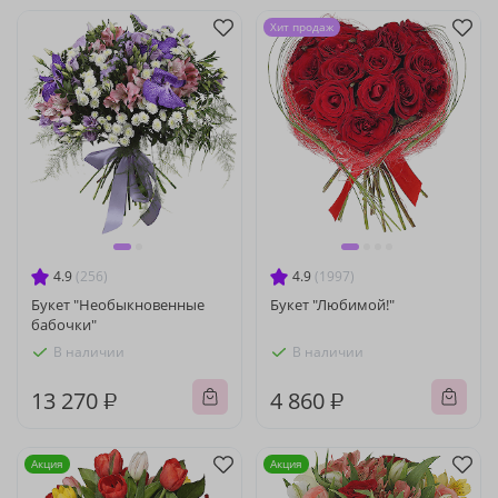
Хит продаж
4.9
(256)
4.9
(1997)
Букет "Необыкновенные
Букет "Любимой!"
бабочки"
В наличии
В наличии
13 270 ₽
4 860 ₽
Акция
Акция