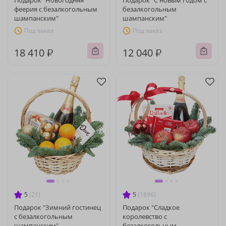
Подарок "Новогодняя
Подарок "С новым годом с
феерия с безалкогольным
безалкогольным
шампанским"
шампанским"
Под заказ
Под заказ
18 410 ₽
12 040 ₽
5
(21)
5
(1896)
Подарок "Зимний гостинец
Подарок "Сладкое
с безалкогольным
королевство с
шампанским"
безалкогольным