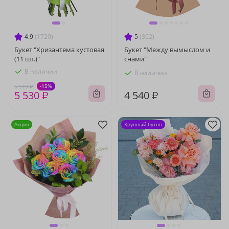
4.9
(1720)
5
(362)
Букет "Хризантема кустовая
Букет "Между вымыслом и
(11 шт.)"
снами"
В наличии
В наличии
-15%
6 510 ₽
5 530 ₽
4 540 ₽
Акция
Крупный бутон