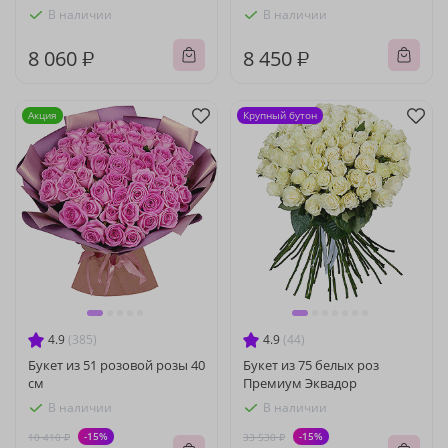
В наличии
В наличии
8 060 ₽
8 450 ₽
Акция
Крупный бутон
4.9
(385)
4.9
(44)
Букет из 51 розовой розы 40
Букет из 75 белых роз
см
Премиум Эквадор
В наличии
В наличии
-15%
-15%
10 410 ₽
33 530 ₽