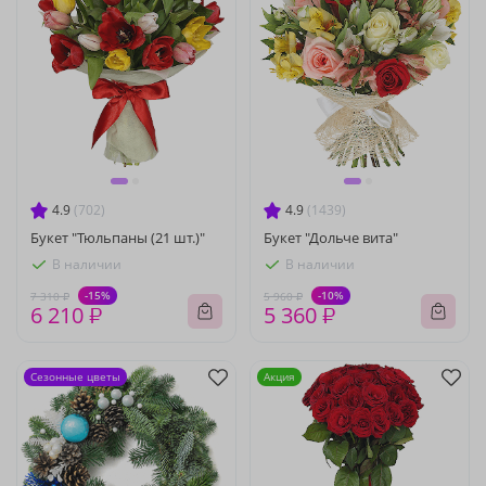
4.9
(702)
4.9
(1439)
Букет "Тюльпаны (21 шт.)"
Букет "Дольче вита"
В наличии
В наличии
-15%
-10%
7 310 ₽
5 960 ₽
6 210 ₽
5 360 ₽
Сезонные цветы
Акция