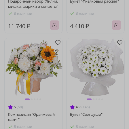
Подарочный набор "Лилии,
Букет "Фиалковый рассвет"
мишка, шарики и конфеты"
В наличии
В наличии
11 740 ₽
4 410 ₽
5
(58)
4.9
(146)
Композиция "Оранжевый
Букет "Свет души"
оазис"
В наличии
В наличии