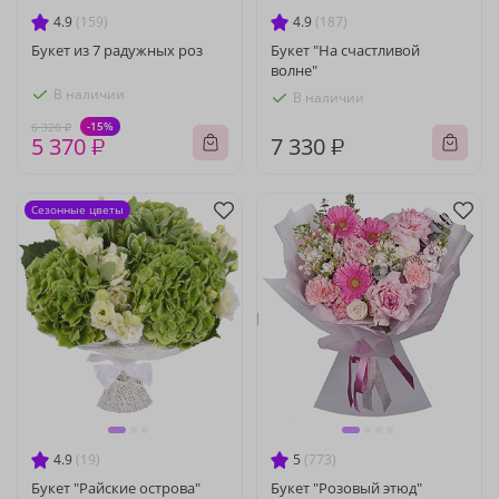
4.9
(159)
4.9
(187)
Букет из 7 радужных роз
Букет "На счастливой
волне"
В наличии
В наличии
-15%
6 320 ₽
5 370 ₽
7 330 ₽
Сезонные цветы
4.9
(19)
5
(773)
Букет "Райские острова"
Букет "Розовый этюд"