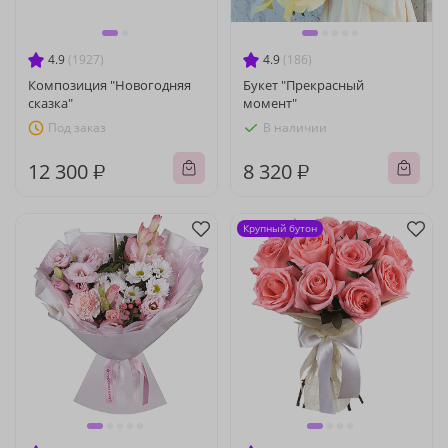
4.9
(1927)
4.9
(186)
Композиция "Новогодняя
Букет "Прекрасный
сказка"
момент"
Под заказ
В наличии
12 300 ₽
8 320 ₽
Крупный бутон