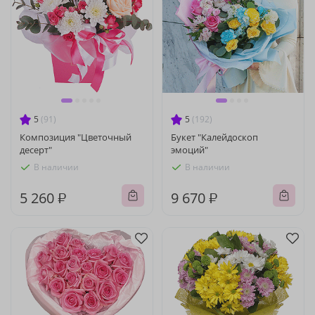
5
(91)
5
(192)
Композиция "Цветочный
Букет "Калейдоскоп
десерт"
эмоций"
В наличии
В наличии
5 260 ₽
9 670 ₽