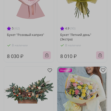
5
(62)
4.9
(90)
Букет "Розовый каприз"
Букет "Летний день"
(Экстра)
В наличии
В наличии
8 030 ₽
8 010 ₽
Новинка