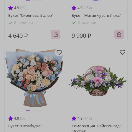
4.9
(39)
4.9
(354)
Букет "Сиреневый флер"
Букет "Магия чувств Люкс"
В наличии
В наличии
4 640 ₽
9 900 ₽
4.9
(60)
4.9
(140)
Букет "Незабудка"
Композиция "Райский сад"
(Экстра)