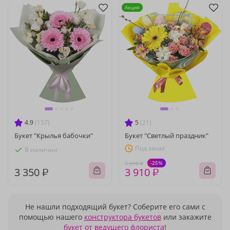
Акция
4.9
(157)
5
(21)
Букет "Крылья бабочки"
Букет "Светлый праздник"
Под заказ
В наличии
-25%
5 210 ₽
3 350 ₽
3 910 ₽
Не нашли подходящий букет? Соберите его сами с
помощью нашего
конструктора букетов
или закажите
букет от ведущего флориста
!