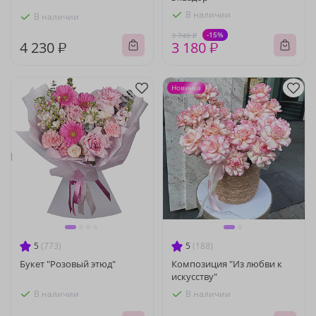
В наличии
В наличии
-15%
3 740 ₽
4 230 ₽
3 180 ₽
Новинка
5
(773)
5
(188)
Букет "Розовый этюд"
Композиция "Из любви к
искусству"
В наличии
В наличии