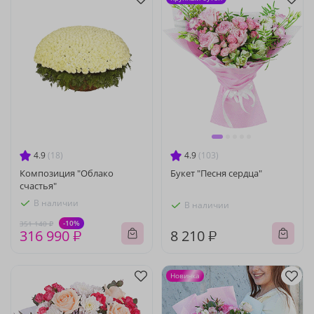
4.9
(18)
4.9
(103)
Композиция "Облако
Букет "Песня сердца"
счастья"
В наличии
В наличии
-10%
351 140 ₽
316 990 ₽
8 210 ₽
Новинка