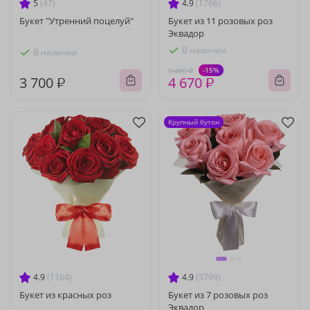
5
(47)
4.9
(1766)
Букет "Утренний поцелуй"
Букет из 11 розовых роз
Эквадор
В наличии
В наличии
-15%
5 490 ₽
3 700 ₽
4 670 ₽
Крупный бутон
4.9
(1164)
4.9
(3799)
Букет из красных роз
Букет из 7 розовых роз
Эквадор