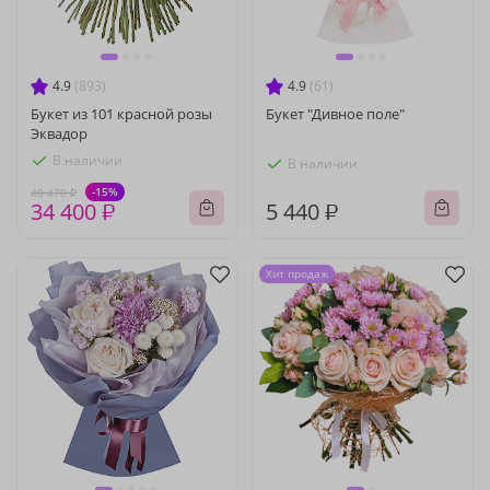
4.9
(893)
4.9
(61)
Букет из 101 красной розы
Букет "Дивное поле"
Эквадор
В наличии
В наличии
-15%
40 470 ₽
34 400 ₽
5 440 ₽
Хит продаж