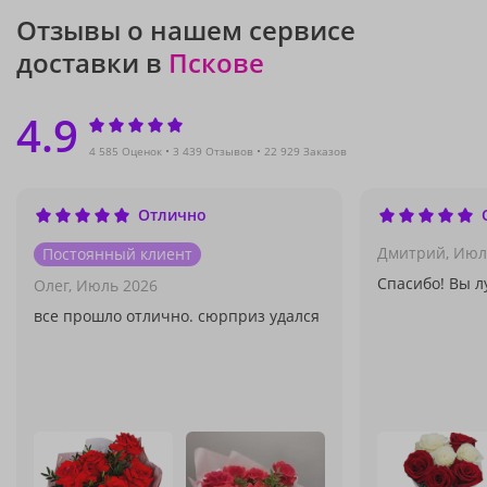
Отзывы о нашем сервисе
доставки в
Пскове
4.9
4 585 Оценок
3 439 Отзывов
22 929 Заказов
Отлично
Дмитрий,
Июл
Постоянный клиент
Спасибо! Вы л
Олег,
Июль 2026
все прошло отлично. сюрприз удался