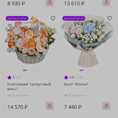
8 930 ₽
13 610 ₽
Крупный бутон
Крупный бутон
5
(26)
4.9
(133)
Композиция "Цитрусовый
Букет "Юнона"
вальс"
В наличии
В наличии
14 570 ₽
7 440 ₽