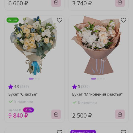
6 660 ₽
3 740 ₽
Акция
4.9
(236)
5
(339)
Букет "Счастье"
Букет "Мгновения счастья"
В наличии
В наличии
-10%
10 930 ₽
9 840 ₽
2 500 ₽
Крупный бутон