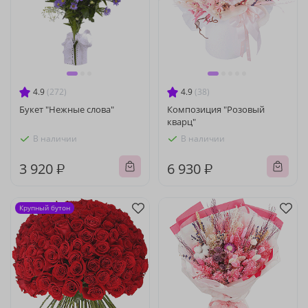
4.9
(272)
4.9
(38)
Букет "Нежные слова"
Композиция "Розовый
кварц"
В наличии
В наличии
3 920 ₽
6 930 ₽
Крупный бутон