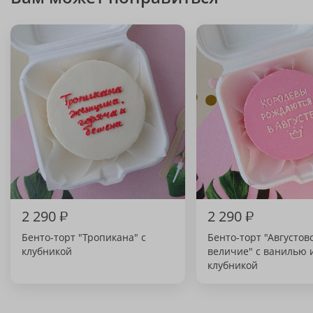
2 290
₽
2 290
₽
Бенто-торт "Тропикана" с
Бенто-торт "Августов
клубникой
величие" с ванилью 
клубникой