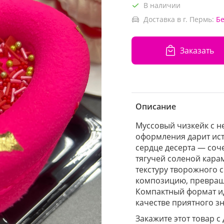
В наличии
Доставка в г. Пермь:
Б
Заказать
Описание
Муссовый чизкейк с 
оформления дарит ист
сердце десерта — соч
тягучей соленой кара
текстуру творожного 
композицию, превраща
Компактный формат ид
качестве приятного з
Закажите этот товар с 