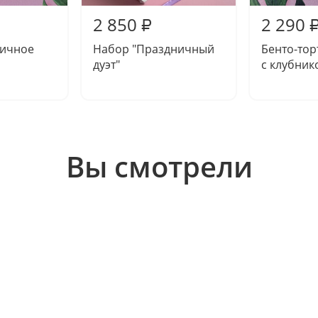
2 850
2 290
₽
Личное
Набор "Праздничный
Бенто-тор
дуэт"
с клубник
Вы смотрели