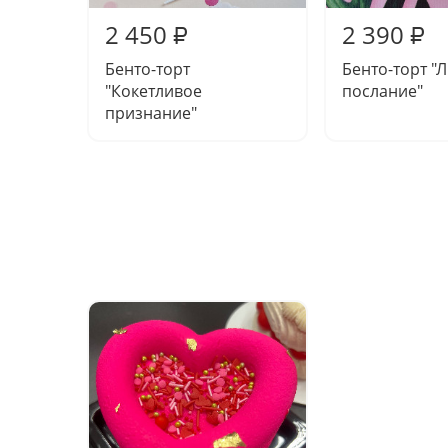
2 450
2 390
₽
₽
Бенто-торт
Бенто-торт "
"Кокетливое
послание"
признание"