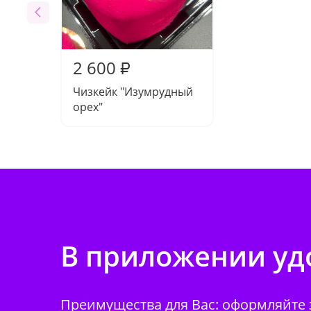
2 600
₽
Чизкейк "Изумрудный
орех"
В приложении удо
Преимущества для Вас: оформляйте з