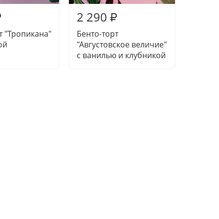
2 290
2 29
₽
₽
т "Тропикана"
Бенто-торт
Бенто-
ой
"Августовское величие"
жизни"
с ванилью и клубникой