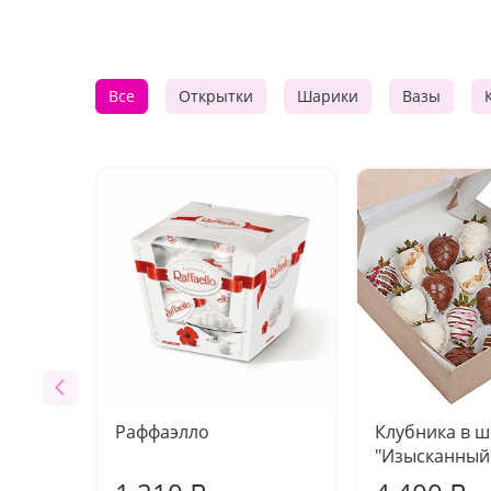
Все
Открытки
Шарики
Вазы
Раффаэлло
Клубника в 
"Изысканный 