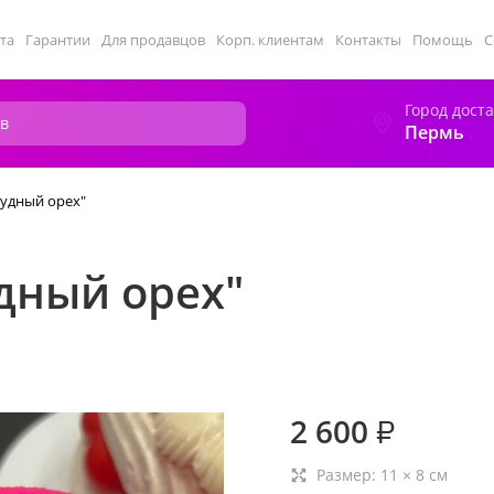
та
Гарантии
Для продавцов
Корп. клиентам
Контакты
Помощь
С
Город дост
Пермь
удный орех"
дный орех"
2 600
₽
Размер:
11
×
8
см