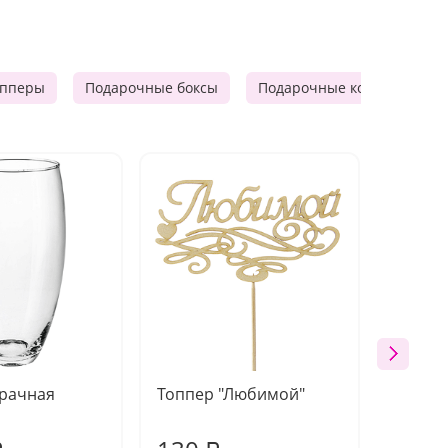
опперы
Подарочные боксы
Подарочные корзины
зрачная
Топпер "Любимой"
Открыт
работы