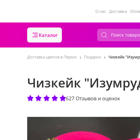
О нас
Доставка
Опла
Каталог
Доставка цветов в Перми
Подарки
Чизкейк "Изумр
Чизкейк "Изумру
627 Отзывов и оценок