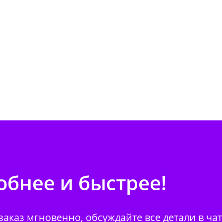
бнее и быстрее!
аказ мгновенно, обсуждайте все детали в ча