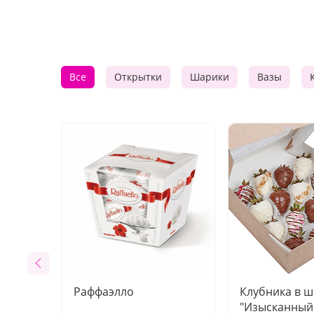
Все
Открытки
Шарики
Вазы
Раффаэлло
Клубника в 
"Изысканный 