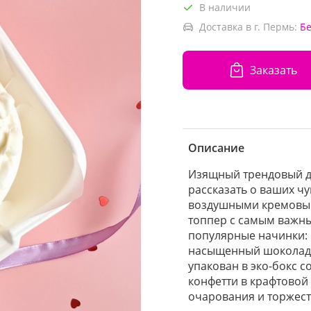
В наличии
Доставка в г. Пермь:
Б
Заказать
Описание
Изящный трендовый де
рассказать о ваших ч
воздушными кремовы
топпер с самым важны
популярные начинки:
насыщенный шоколадн
упакован в эко-бокс с
конфетти в крафтовой
очарования и торжест