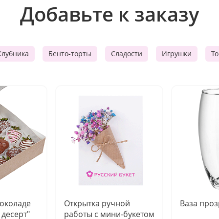
Добавьте к заказу
Клубника
Бенто-торты
Сладости
Игрушки
Т
шоколаде
Открытка ручной
Ваза про
десерт"
работы с мини-букетом