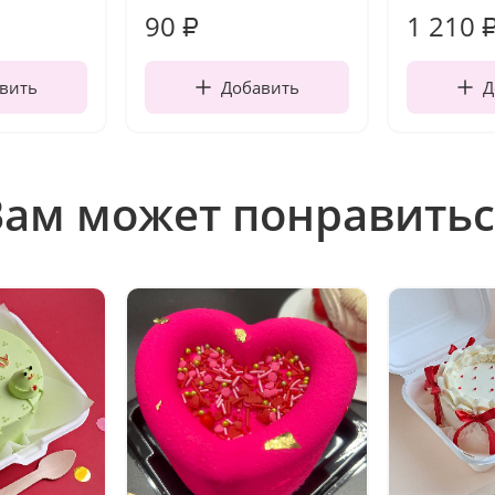
90
1 210
₽
вить
Добавить
Д
Вам может понравитьс