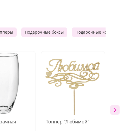
опперы
Подарочные боксы
Подарочные корзины
зрачная
Топпер "Любимой"
Открыт
работы