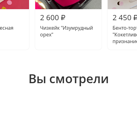
2 600
2 450
₽
Лесная
Чизкейк "Изумрудный
Бенто-тор
орех"
"Кокетлив
признани
Вы смотрели