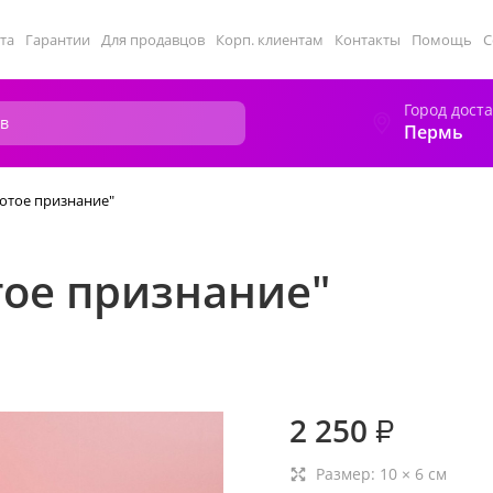
та
Гарантии
Для продавцов
Корп. клиентам
Контакты
Помощь
С
Город дост
Пермь
лотое признание"
тое признание"
2 250
₽
Размер:
10
×
6
см