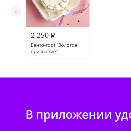
2 250
₽
Бенто-торт "Золотое
признание"
В приложении удо