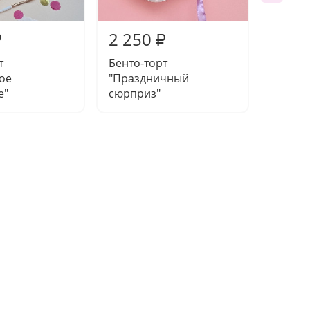
2 250
2 25
₽
₽
т
Бенто-торт
Бенто-
ое
"Праздничный
может 
е"
сюрприз"