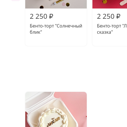
2 250
2 250
₽
₽
Бенто-торт "Солнечный
Бенто-торт "
блик"
сказка"