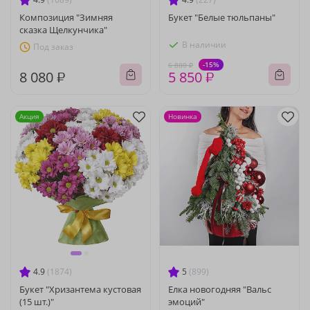
Композиция "Зимняя
Букет "Белые тюльпаны"
сказка Щелкунчика"
В наличии
Под заказ
-15%
6 880 ₽
8 080 ₽
5 850 ₽
Акция
Новинка
4.9
(1874)
5
(899)
Букет "Хризантема кустовая
Елка новогодняя "Вальс
(15 шт.)"
эмоций"