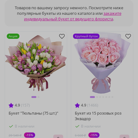
Товаров по вашему запросу немного. Посмотрите ниже
популярные букеты из нашего каталога или
закажите
индивидуальный букет от ведущего флориста
.
Акция
Крупный бутон
4.9
(157)
4.9
(1466)
Букет "Тюльпаны (75 шт.)"
Букет из 15 розовых роз
Эквадор
В наличии
В наличии
-15%
-15%
20 540 ₽
6 660 ₽