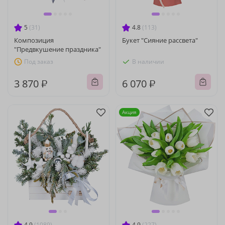
5
(31)
4.8
(113)
Композиция
Букет "Сияние рассвета"
"Предвкушение праздника"
Под заказ
В наличии
3 870 ₽
6 070 ₽
Акция
4.9
(1089)
4.9
(227)