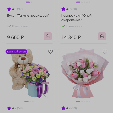
4.9
(97)
4.9
(30)
Букет "Ты мне нравишься"
Композиция "Очей
очарование"
В наличии
В наличии
9 660 ₽
14 340 ₽
Крупный бутон
4.9
(59)
4.9
(99)