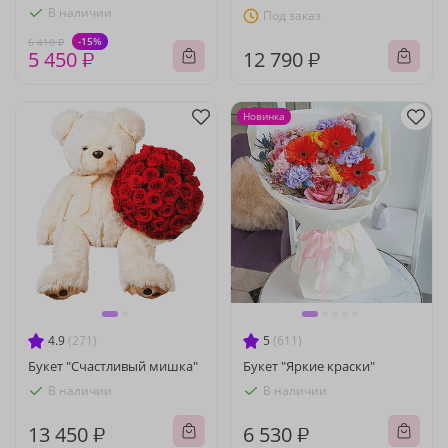
В наличии
Под заказ
-15%
6 410 ₽
5 450 ₽
12 790 ₽
Новинка
4.9
(271)
5
(611)
Букет "Счастливый мишка"
Букет "Яркие краски"
В наличии
В наличии
13 450 ₽
6 530 ₽