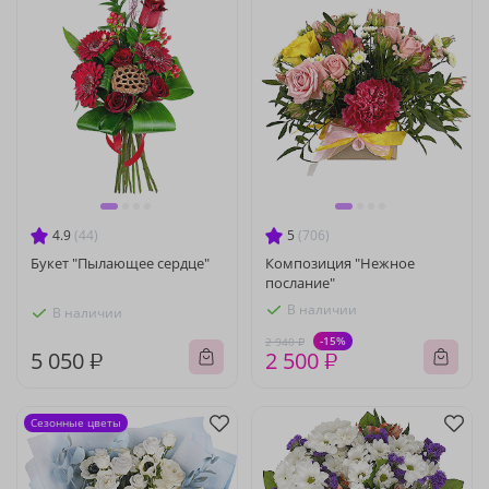
4.9
(44)
5
(706)
Букет "Пылающее сердце"
Композиция "Нежное
послание"
В наличии
В наличии
-15%
2 940 ₽
5 050 ₽
2 500 ₽
Сезонные цветы