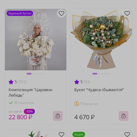
Крупный бутон
5
(701)
5
(93)
Композиция "Царевна-
Букет "Чудеса сбываются"
Лебедь"
В наличии
Под заказ
-10%
25 330 ₽
22 800 ₽
4 670 ₽
Акция