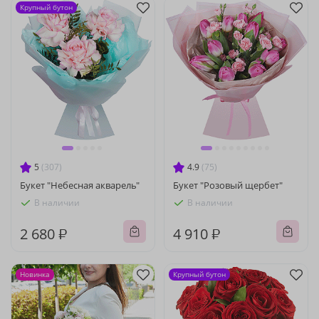
Крупный бутон
5
(307)
4.9
(75)
Букет "Небесная акварель"
Букет "Розовый щербет"
В наличии
В наличии
2 680 ₽
4 910 ₽
Новинка
Крупный бутон