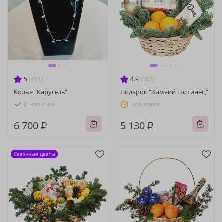
5
(451)
4.9
(103)
Колье "Карусель"
Подарок "Зимний гостинец"
В наличии
Под заказ
6 700 ₽
5 130 ₽
Сезонные цветы