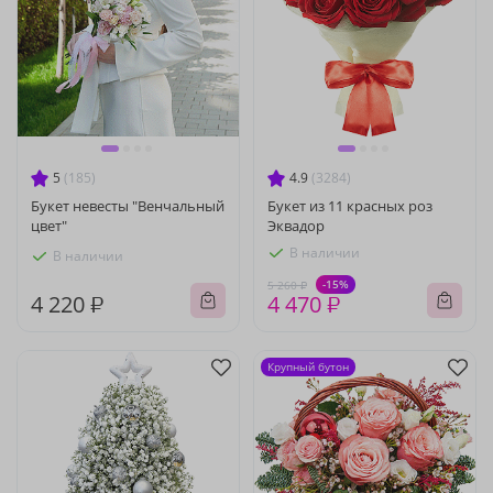
5
(185)
4.9
(3284)
Букет невесты "Венчальный
Букет из 11 красных роз
цвет"
Эквадор
В наличии
В наличии
-15%
5 260 ₽
4 220 ₽
4 470 ₽
Крупный бутон