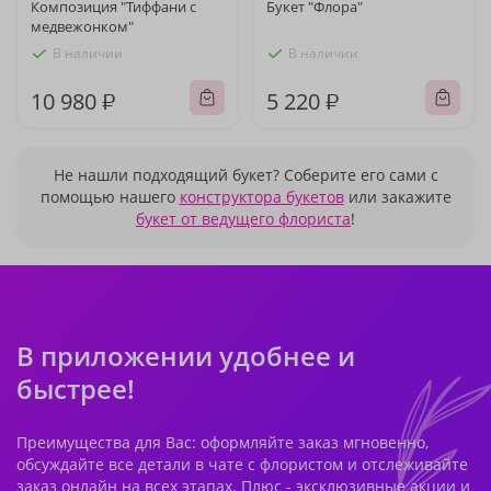
Композиция "Тиффани с
Букет "Флора"
медвежонком"
В наличии
В наличии
10 980 ₽
5 220 ₽
Не нашли подходящий букет? Соберите его сами с
помощью нашего
конструктора букетов
или закажите
букет от ведущего флориста
!
В приложении удобнее и
быстрее!
Преимущества для Вас: оформляйте заказ мгновенно,
обсуждайте все детали в чате с флористом и отслеживайте
заказ онлайн на всех этапах. Плюс - эксклюзивные акции и