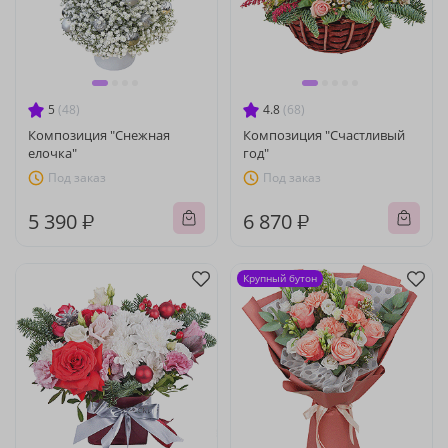
5
(48)
4.8
(68)
Композиция "Снежная
Композиция "Счастливый
елочка"
год"
Под заказ
Под заказ
5 390 ₽
6 870 ₽
Крупный бутон