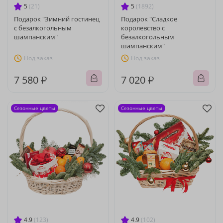
5
(21)
5
(1892)
Подарок "Зимний гостинец
Подарок "Сладкое
с безалкогольным
королевство с
шампанским"
безалкогольным
шампанским"
Под заказ
Под заказ
7 580 ₽
7 020 ₽
Сезонные цветы
Сезонные цветы
4.9
(123)
4.9
(102)