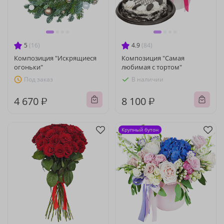
5
(16)
4.9
(84)
Композиция "Искрящиеся
Композиция "Самая
огоньки"
любимая с тортом"
Под заказ
В наличии
4 670 ₽
8 100 ₽
Крупный бутон