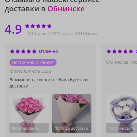
доставки в
Обнинске
4.9
1 622 Оценок
1 447 Отзывов
13 988 Заказов
Отлично
Станислав,
Ию
Постоянный клиент
Михаил,
Июль 2026
Вежливость, скорость сбора букета и
доставки
Фото на сайте
Фото до доставки
Фото на сайте