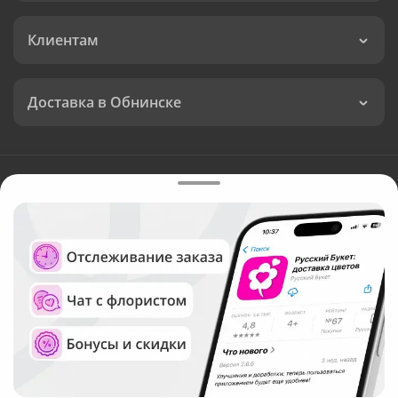
Клиентам
Доставка в Обнинске
Язык интерфейса:
Валюта:
©
Служба круглосуточной доставки цветов в Обнинске
Русский Букет, 2026
Общество с ограниченной ответственностью «Технология»
ОГРН: 1195476081745, ИНН: 5410081997
Юридический адрес: г. Новосибирск, ул. Ипподромская,
д.42, оф. 3