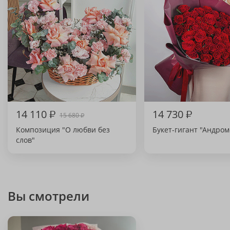
14 110
₽
14 730
₽
15 680
₽
Композиция "О любви без
Букет-гигант "Андром
слов"
Вы смотрели