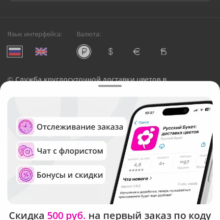
Язык интерфейса:
Валюта:
©
Служба круглосуточной доставки цветов в
Новороссийске
Русский Букет, 2026
Общество с ограниченной ответственностью «Технология»
ОГРН: 1195476081745, ИНН: 5410081997
Юридический адрес: г. Новосибирск, ул. Ипподромская,
д.42, оф. 3
Рейтинг Русского букета
Скидка
500 руб.
на первый заказ по коду