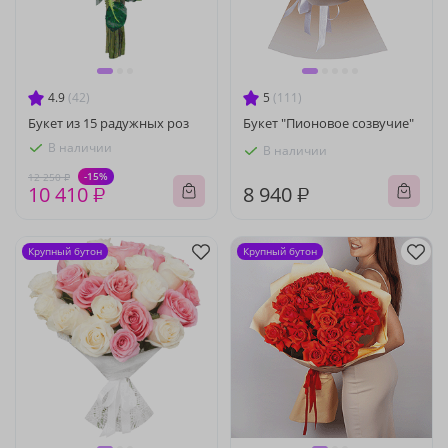
4.9
(42)
5
(111)
Букет из 15 радужных роз
Букет "Пионовое созвучие"
В наличии
В наличии
-15%
12 250 ₽
10 410 ₽
8 940 ₽
Крупный бутон
Крупный бутон