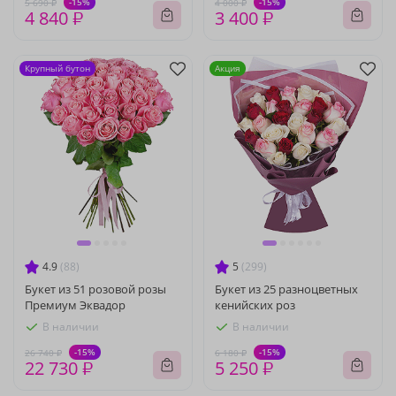
-15%
-15%
5 690 ₽
4 000 ₽
4 840 ₽
3 400 ₽
Крупный бутон
Акция
4.9
(88)
5
(299)
Букет из 51 розовой розы
Букет из 25 разноцветных
Премиум Эквадор
кенийских роз
В наличии
В наличии
-15%
-15%
26 740 ₽
6 180 ₽
22 730 ₽
5 250 ₽