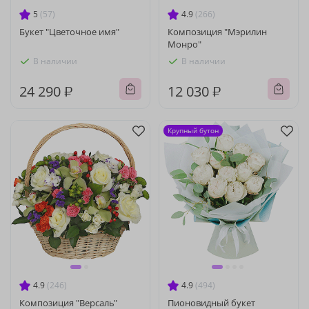
5
(57)
4.9
(266)
Букет "Цветочное имя"
Композиция "Мэрилин
Монро"
В наличии
В наличии
24 290 ₽
12 030 ₽
Крупный бутон
4.9
(246)
4.9
(494)
Композиция "Версаль"
Пионовидный букет