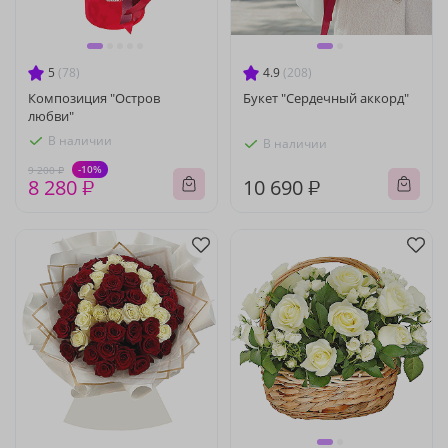
5
(78)
4.9
(208)
Композиция "Остров
Букет "Сердечный аккорд"
любви"
В наличии
В наличии
-10%
9 200 ₽
8 280 ₽
10 690 ₽