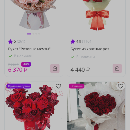
5
(261)
4.9
(1164)
Букет "Розовые мечты"
Букет из красных роз
В наличии
В наличии
-10%
7 080 ₽
6 370 ₽
4 440 ₽
Крупный бутон
Новинка