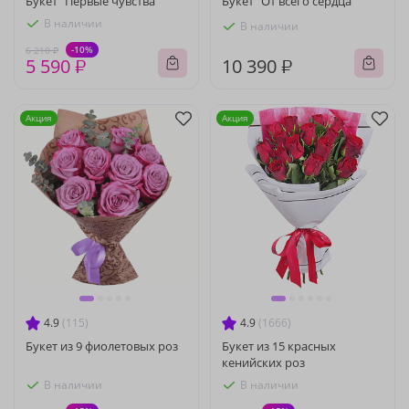
Букет "Первые чувства"
Букет "От всего сердца"
В наличии
В наличии
-10%
6 210 ₽
5 590 ₽
10 390 ₽
Акция
Акция
4.9
(115)
4.9
(1666)
Букет из 9 фиолетовых роз
Букет из 15 красных
кенийских роз
В наличии
В наличии