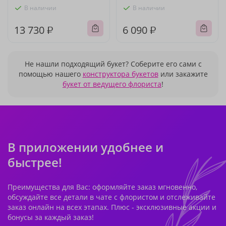
В наличии
В наличии
13 730 ₽
6 090 ₽
Не нашли подходящий букет? Соберите его сами с
помощью нашего
конструктора букетов
или закажите
букет от ведущего флориста
!
В приложении удобнее и
быстрее!
Преимущества для Вас: оформляйте заказ мгновенно,
обсуждайте все детали в чате с флористом и отслеживайте
заказ онлайн на всех этапах. Плюс - эксклюзивные акции и
бонусы за каждый заказ!