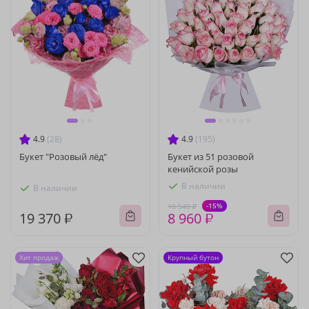
4.9
(28)
4.9
(195)
Букет "Розовый лёд"
Букет из 51 розовой
кенийской розы
В наличии
В наличии
-15%
10 540 ₽
19 370 ₽
8 960 ₽
Хит продаж
Крупный бутон