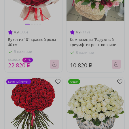
4.9
(335)
4.9
(119)
Букет из 101 красной розы
Композиция "Радужный
40 см
триумф" из роз в корзине
В наличии
В наличии
-15%
26 850 ₽
22 820 ₽
10 820 ₽
Крупный бутон
Акция