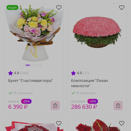
Акция
4.9
(289)
4.9
(21)
Букет "Счастливая пора"
Композиция "Океан
нежности"
В наличии
В наличии
-25%
-10%
8 520 ₽
317 720 ₽
6 390 ₽
286 630 ₽