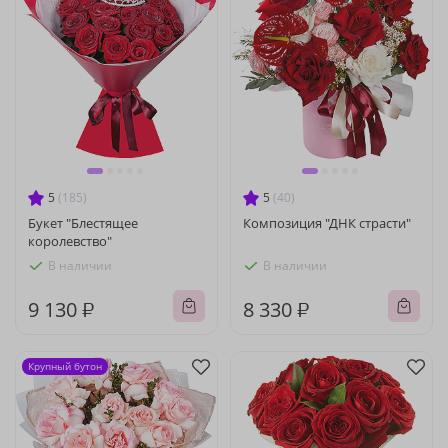
5
(185)
5
(40)
Букет "Блестящее
Композиция "ДНК страсти"
королевство"
В наличии
В наличии
9 130 ₽
8 330 ₽
Крупный бутон