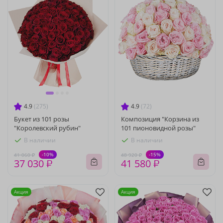
4.9
(275)
4.9
(72)
Букет из 101 розы
Композиция "Корзина из
"Королевский рубин"
101 пионовидной розы"
В наличии
В наличии
-10%
-15%
41 060 ₽
48 920 ₽
37 030 ₽
41 580 ₽
Акция
Акция