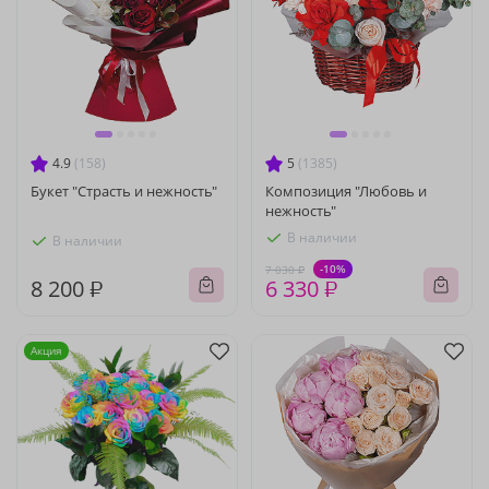
4.9
(158)
5
(1385)
Букет "Страсть и нежность"
Композиция "Любовь и
нежность"
В наличии
В наличии
-10%
7 030 ₽
8 200 ₽
6 330 ₽
Акция