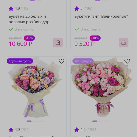
4.9
(193)
5
(196)
Букет из 25 белых и
Букет-гигант "Великолепие"
розовых роз Эквадор
В наличии
В наличии
-15%
-10%
12 470 ₽
10 360 ₽
10 600 ₽
9 320 ₽
Крупный бутон
Хит продаж
4.9
(704)
4.9
(1934)