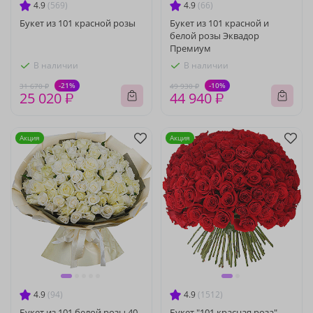
4.9
(569)
4.9
(66)
Букет из 101 красной розы
Букет из 101 красной и
белой розы Эквадор
Премиум
В наличии
В наличии
-21%
-10%
31 670 ₽
49 930 ₽
25 020 ₽
44 940 ₽
Акция
Акция
4.9
(94)
4.9
(1512)
Букет из 101 белой розы 40
Букет "101 красная роза"