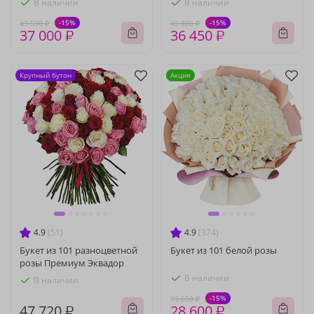
В наличии
В наличии
-15%
-15%
43 530 ₽
42 880 ₽
37 000 ₽
36 450 ₽
Крупный бутон
Акция
4.9
(51)
4.9
(374)
Букет из 101 разноцветной
Букет из 101 белой розы
розы Премиум Эквадор
В наличии
В наличии
-15%
33 650 ₽
47 720 ₽
28 600 ₽