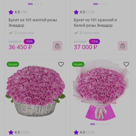
4.9
(76)
4.9
(170)
Букет из 101 желтой розы
Букет из 101 красной и
Эквадор
белой розы Эквадор
В наличии
В наличии
-15%
-15%
42 880 ₽
43 530 ₽
36 450 ₽
37 000 ₽
Акция
Акция
4.9
(200)
4.9
(333)