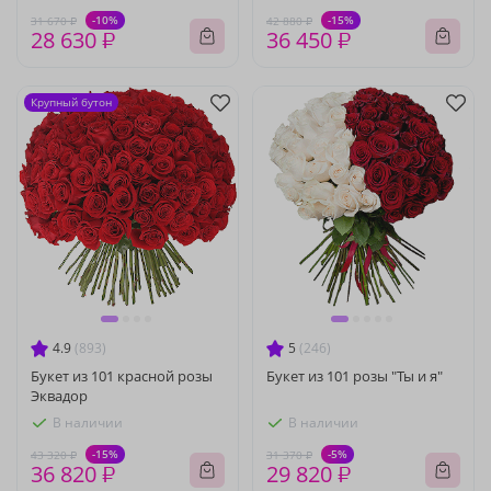
-10%
-15%
31 670 ₽
42 880 ₽
28 630 ₽
36 450 ₽
Крупный бутон
4.9
(893)
5
(246)
Букет из 101 красной розы
Букет из 101 розы "Ты и я"
Эквадор
В наличии
В наличии
-15%
-5%
43 320 ₽
31 370 ₽
36 820 ₽
29 820 ₽