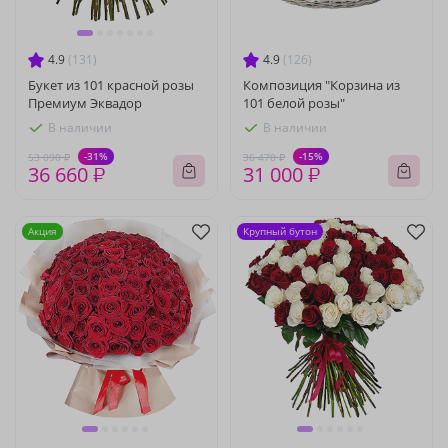
4.9
(131)
4.9
(126)
Букет из 101 красной розы
Композиция "Корзина из
Премиум Эквадор
101 белой розы"
В наличии
В наличии
-31%
-15%
53 090 ₽
36 470 ₽
36 660 ₽
31 000 ₽
Акция
Крупный бутон