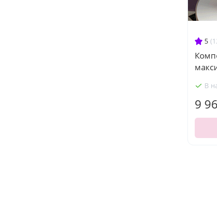
5
(1
Комп
макс
В н
9 9