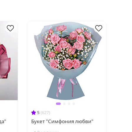
5
(627)
да"
Букет "Симфония любви"