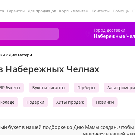
та
Гарантии
Для продавцов
Корп. клиентам
Контакты
Помощь
С
Город доставки
Набережные Че
рки к Дню матери
 в Набережных Челнах
VIP букеты
Букеты-гиганты
Герберы
Альстромер
околаде
Подарки
Хиты продаж
Новинки
ый букет в нашей подборке ко Дню Мамы создан, чтобы 
человеку в вашей жиз