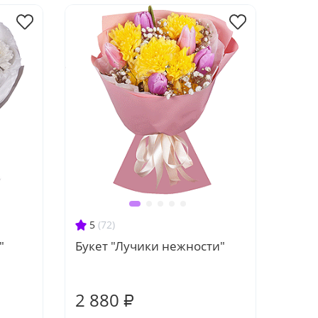
5
(72)
"
Букет "Лучики нежности"
2 880 ₽