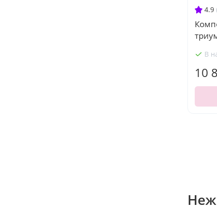
4.9
Комп
триум
В н
10 
Неж