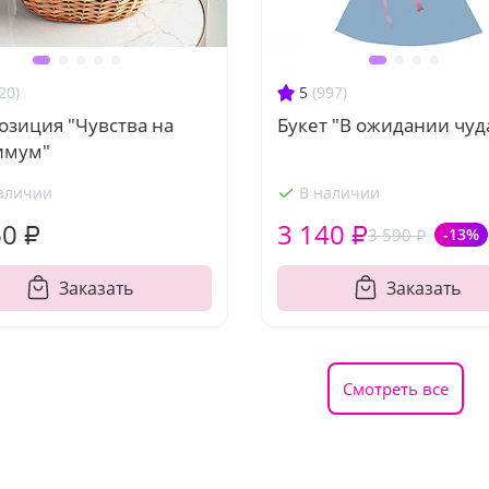
20)
5
(997)
озиция "Чувства на
Букет "В ожидании чуд
имум"
аличии
В наличии
60 ₽
3 140 ₽
3 590 ₽
-13%
Заказать
Заказать
Смотреть все