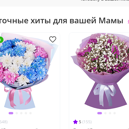
точные хиты для вашей Мамы
я
648)
5
(155)