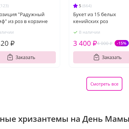
(123)
5
(664)
озиция "Радужный
Букет из 15 белых
ф" из роз в корзине
кенийских роз
аличии
В наличии
820 ₽
3 400 ₽
4 000 ₽
-15%
Заказать
Заказать
Смотреть все
ные хризантемы на День Мам