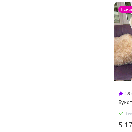
Нови
4.9
Букет
В н
5 1