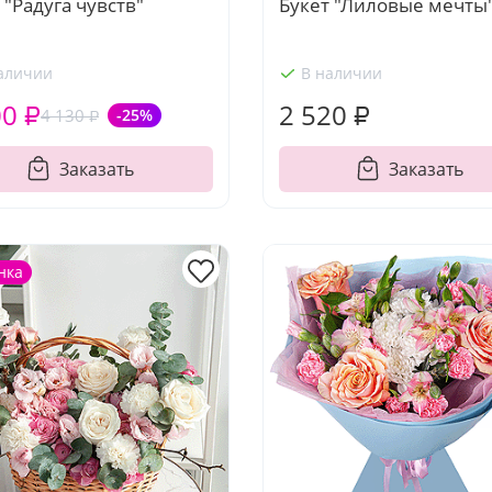
 "Радуга чувств"
Букет "Лиловые мечты
аличии
В наличии
00 ₽
2 520 ₽
4 130 ₽
-25%
Заказать
Заказать
нка