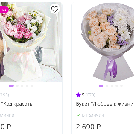
нка
(193)
5
(670)
 "Код красоты"
Букет "Любовь к жизни
аличии
В наличии
70 ₽
2 690 ₽