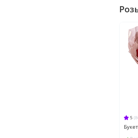
Роз
5
(8
Букет