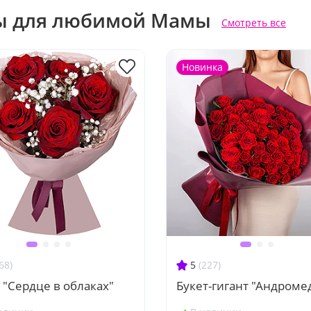
ы для любимой Мамы
Смотреть все
Новинка
68)
5
(227)
 "Сердце в облаках"
Букет-гигант "Андроме