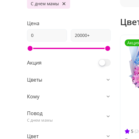
С днем мамы
Цве
Цена
Акци
Акция
Цветы
Кому
Повод
С днем мамы
5
(2
Цвет