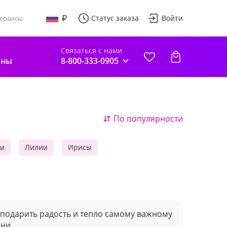
Статус заказа
Войти
ервисы
Связаться с нами
лны
8-800-333-0905
По популярности
ии
Лилии
Ирисы
подарить радость и тепло самому важному
ни.