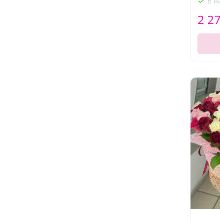
В н
2 2