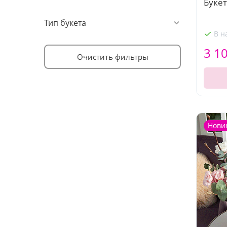
Букет
Тип букета
В н
3 1
Очистить фильтры
Нови