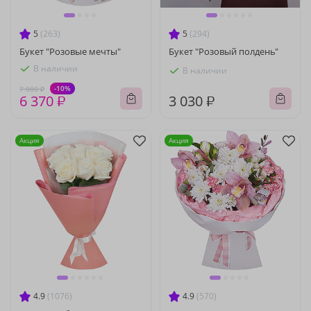
5
(263)
5
(294)
Букет "Розовые мечты"
Букет "Розовый полдень"
В наличии
В наличии
-10%
7 080 ₽
6 370 ₽
3 030 ₽
Акция
Акция
4.9
(1076)
4.9
(570)