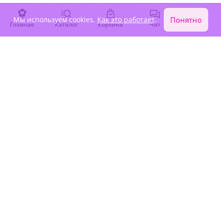
Мы используем cookies.
Как это работает
.
Понятно
Главная
Каталог
Корзина
Чат
Войти
4.7
(128)
5
(250)
Букет "Ягодный фреш" с
Букет "Танец роз"
малиной и хризантемами
В наличии
В наличии
10 370 ₽
2 860 ₽
Крупный бутон
Новинка