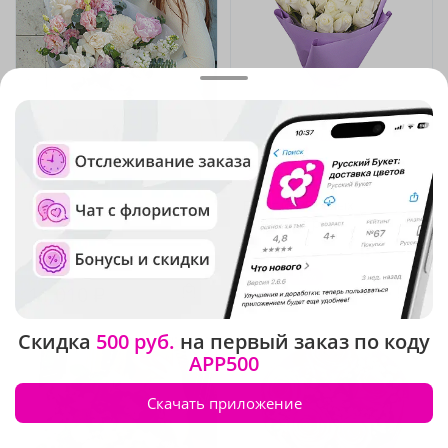
5
(188)
5
(243)
Букет "Наша встреча"
Букет из 25 белых
кенийских роз
В наличии
В наличии
-15%
6 120 ₽
11 010 ₽
5 200 ₽
Скидка
500 руб.
на первый заказ по коду
APP500
Скачать приложение