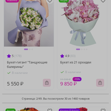
Новинка
Акция
5
(178)
4.9
(83)
Букет-гигант "Танцующие
Букет из 21 орхидеи
балерины"
В наличии
В наличии
-15%
11 590 ₽
5 550 ₽
9 850 ₽
Страница: 2/49. Вы посмотрели 30 из 1460 товаров
Акция
Крупный бутон