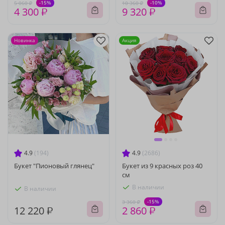
-15%
-10%
5 060 ₽
10 360 ₽
4 300 ₽
9 320 ₽
Новинка
Акция
4.9
(194)
4.9
(2686)
Букет "Пионовый глянец"
Букет из 9 красных роз 40
см
В наличии
В наличии
-15%
3 360 ₽
12 220 ₽
2 860 ₽