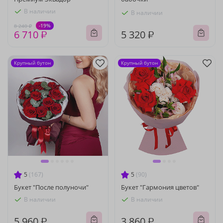
В наличии
В наличии
-19%
8 240 ₽
6 710 ₽
5 320 ₽
Крупный бутон
Крупный бутон
5
(167)
5
(90)
Букет "После полуночи"
Букет "Гармония цветов"
В наличии
В наличии
5 960 ₽
3 860 ₽