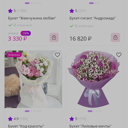
5
(1780)
5
(227)
Букет "Жемчужина любви"
Букет-гигант "Андромеда"
В наличии
В наличии
-10%
3 700 ₽
3 330 ₽
16 820 ₽
Новинка
4.9
(193)
5
(155)
Букет "Код красоты"
Букет "Лиловые мечты"