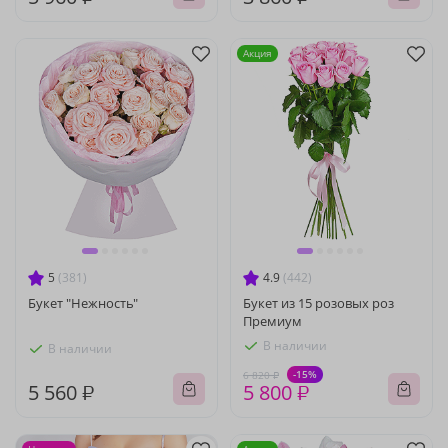
Акция
5
(381)
4.9
(442)
Букет "Нежность"
Букет из 15 розовых роз
Премиум
В наличии
В наличии
-15%
6 820 ₽
5 560 ₽
5 800 ₽