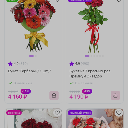
4.9
(810)
4.9
(498)
Букет "Герберы (11 шт.)"
Букет из 7 красных роз
Премиум Эквадор
В наличии
В наличии
-15%
-15%
4 890 ₽
4 930 ₽
4 160 ₽
4 190 ₽
Новинка
Крупный бутон