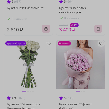
5
(637)
5
(664)
Букет "Нежный момент"
Букет из 15 белых
кенийских роз
В наличии
В наличии
-15%
4 000 ₽
2 810 ₽
3 400 ₽
Крупный бутон
Новинка
4.9
(2029)
5
(238)
Букет из 15 белых роз
Букет-гигант "Эффект
Премиум Эквадор
бабочки"