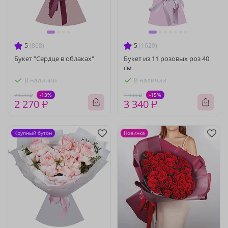
5
(868)
5
(1629)
Букет "Сердце в облаках"
Букет из 11 розовых роз 40
см
В наличии
В наличии
-13%
-15%
2 620 ₽
3 930 ₽
2 270 ₽
3 340 ₽
Крупный бутон
Новинка