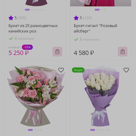
5
(300)
5
(220)
Букет из 25 разноцветных
Букет-гигант "Розовый
кенийских роз
айсберг"
В наличии
В наличии
-15%
6 180 ₽
5 250 ₽
4 580 ₽
Акция