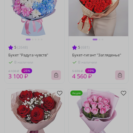
5
(2648)
5
(681)
Букет "Радуга чувств"
Букет-гигант "Загляденье"
В наличии
В наличии
-25%
-10%
4 130 ₽
5 070 ₽
3 100 ₽
4 560 ₽
Акция