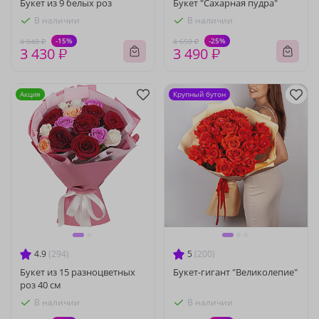
Букет из 9 белых роз
Букет "Сахарная пудра"
В наличии
В наличии
-15%
-25%
4 040 ₽
4 650 ₽
3 430 ₽
3 490 ₽
Акция
Крупный бутон
4.9
(294)
5
(200)
Букет из 15 разноцветных
Букет-гигант "Великолепие"
роз 40 см
В наличии
В наличии