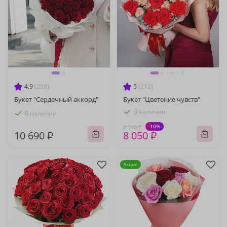
4.9
(208)
5
(212)
Букет "Сердечный аккорд"
Букет "Цветение чувств"
В наличии
В наличии
-10%
8 940 ₽
10 690 ₽
8 050 ₽
Акция