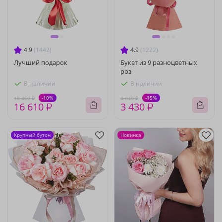
4.9
(1442)
4.9
(1222)
Лучший подарок
Букет из 9 разноцветных
роз
В наличии
В наличии
-10%
-15%
18 460 ₽
4 040 ₽
16 610 ₽
3 430 ₽
Крупный бутон
Новинка