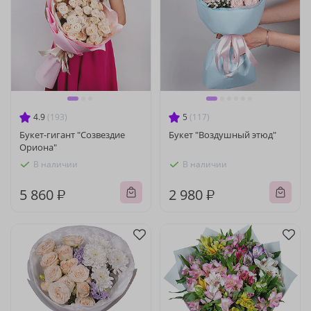
4.9
(193)
5
(117)
Букет-гигант "Созвездие
Букет "Воздушный этюд"
Ориона"
В наличии
В наличии
5 860 ₽
2 980 ₽