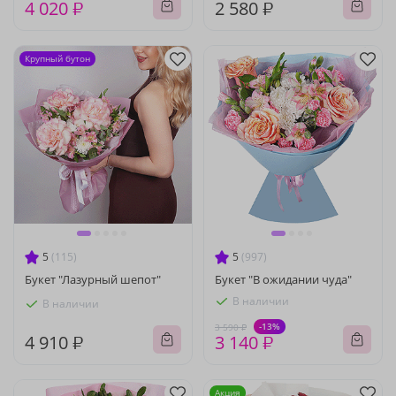
4 020 ₽
2 580 ₽
Крупный бутон
5
(115)
5
(997)
Букет "Лазурный шепот"
Букет "В ожидании чуда"
В наличии
В наличии
-13%
3 590 ₽
4 910 ₽
3 140 ₽
Акция