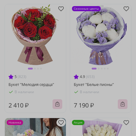
Сезонные цветы
5
(823)
4.9
(653)
Букет "Мелодия сердца"
Букет "Белые пионы"
В наличии
В наличии
2 410 ₽
7 190 ₽
Новинка
Акция