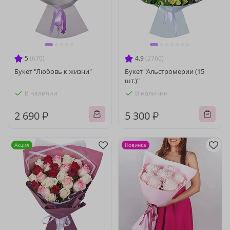
5
(670)
4.9
(2760)
Букет "Любовь к жизни"
Букет "Альстромерии (15
шт.)"
В наличии
В наличии
2 690 ₽
5 300 ₽
Акция
Новинка