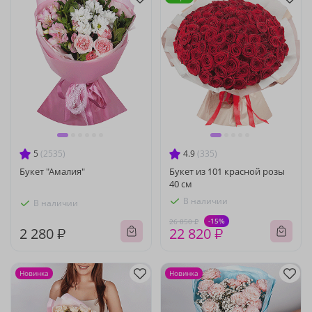
5
(2535)
4.9
(335)
Букет "Амалия"
Букет из 101 красной розы
40 см
В наличии
В наличии
-15%
26 850 ₽
2 280 ₽
22 820 ₽
Новинка
Новинка