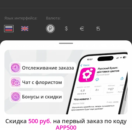
Язык интерфейса:
Валюта:
©
Служба круглосуточной доставки цветов в Мытищах
Русский Букет, 2026
Общество с ограниченной ответственностью «Технология»
ОГРН: 1195476081745, ИНН: 5410081997
Юридический адрес: г. Новосибирск, ул. Ипподромская,
д.42, оф. 3
Рейтинг Русского букета
Скидка
500 руб.
на первый заказ по коду
APP500