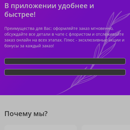
В приложении удобнее и
быстрее!
Преимущества для Вас: оформляйте заказ мгновенно,
обсуждайте все детали в чате с флористом и отслеживайте
заказ онлайн на всех этапах. Плюс - эксклюзивные акции и
бонусы за каждый заказ!
Почему мы?