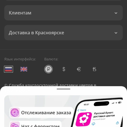
Клиентам
Доставка в Красноярске
Язык интерфейса:
Валюта:
©
Служба круглосуточной доставки цветов в
Красноярске
Русский Букет, 2026
Общество с ограниченной ответственностью «Технология»
ОГРН: 1195476081745, ИНН: 5410081997
Юридический адрес: г. Новосибирск, ул. Ипподромская,
д.42, оф. 3