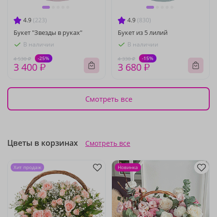
4.9
(223)
4.9
(830)
Букет "Звезды в руках"
Букет из 5 лилий
В наличии
В наличии
-25%
-15%
4 530 ₽
4 330 ₽
3 400 ₽
3 680 ₽
Смотреть все
Цветы в корзинах
Смотреть все
Хит продаж
Новинка