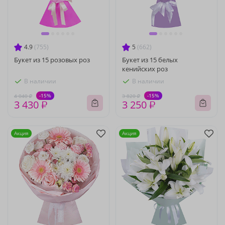
4.9
(755)
5
(662)
Букет из 15 розовых роз
Букет из 15 белых
кенийских роз
В наличии
В наличии
-15%
-15%
4 040 ₽
3 820 ₽
3 430 ₽
3 250 ₽
Акция
Акция