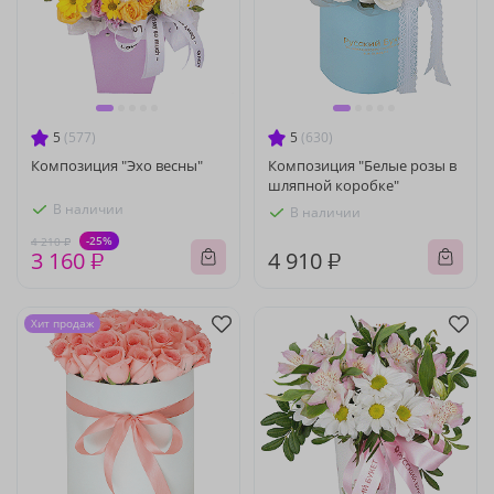
5
(577)
5
(630)
Композиция "Эхо весны"
Композиция "Белые розы в
шляпной коробке"
В наличии
В наличии
-25%
4 210 ₽
3 160 ₽
4 910 ₽
Хит продаж