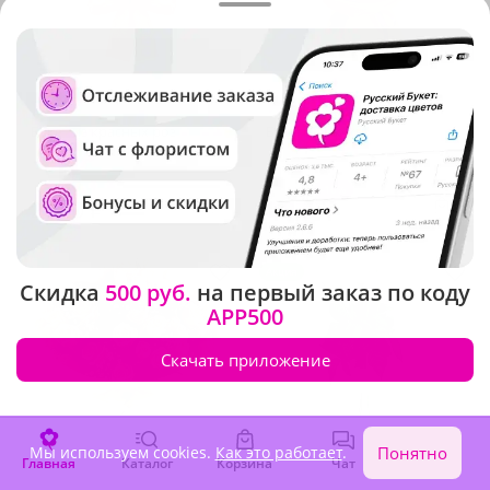
4.9
(1164)
4.9
(1034)
Букет из красных роз
Букет "Фьюжн"
В наличии
В наличии
-10%
3 260 ₽
2 660 ₽
2 930 ₽
Хит продаж
Акция
Скидка
500 руб.
на первый заказ по коду
APP500
Скачать приложение
Мы используем cookies.
Как это работает
.
Понятно
Главная
Каталог
Корзина
Чат
Войти