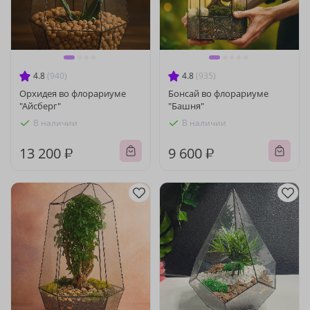
4.8
(940)
4.8
(935)
Орхидея во флорариуме
Бонсай во флорариуме
"Айсберг"
"Башня"
В наличии
В наличии
13 200 ₽
9 600 ₽