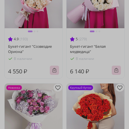
4.9
(193)
5
(279)
Букет-гигант "Созвездие
Букет-гигант "Белая
Ориона"
медведица"
В наличии
В наличии
4 550 ₽
6 140 ₽
Новинка
Крупный бутон